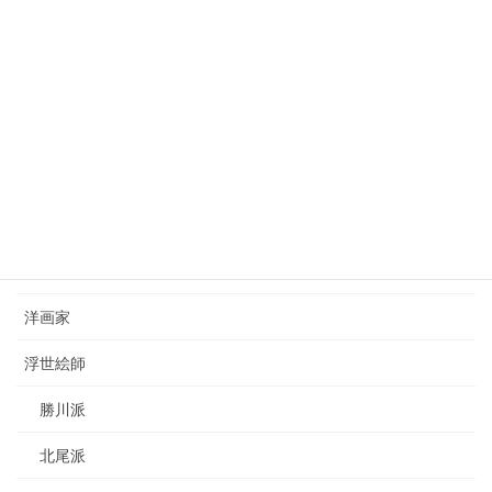
2023年7月22日
西山完瑛（1834-1897）nishiyama-kanei
2023年8月26日
カテゴリー
日本画家
洋画家
浮世絵師
勝川派
北尾派