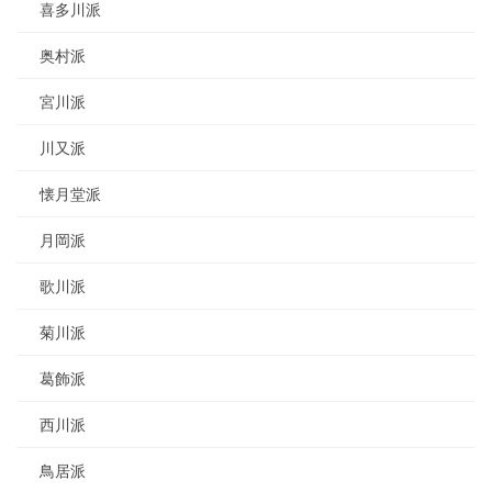
喜多川派
奥村派
宮川派
川又派
懐月堂派
月岡派
歌川派
菊川派
葛飾派
西川派
鳥居派