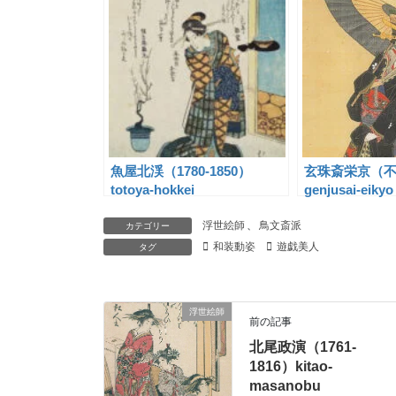
魚屋北渓（1780-1850）
玄珠斎栄京（不
totoya-hokkei
genjusai-eikyo
浮世絵師
、
鳥文斎派
カテゴリー
和装動姿
遊戯美人
タグ
浮世絵師
前の記事
北尾政演（1761-
1816）kitao-
masanobu