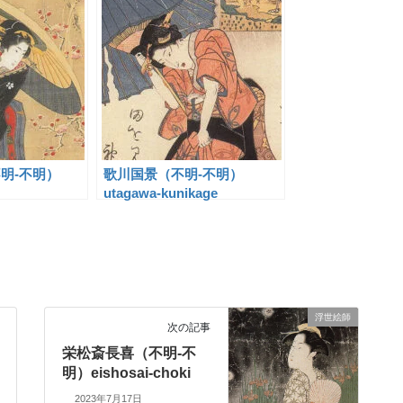
明-不明）
歌川国景（不明-不明）
utagawa-kunikage
浮世絵師
次の記事
栄松斎長喜（不明-不
明）eishosai-choki
2023年7月17日