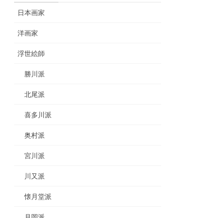
日本画家
洋画家
浮世絵師
勝川派
北尾派
喜多川派
奥村派
宮川派
川又派
懐月堂派
月岡派