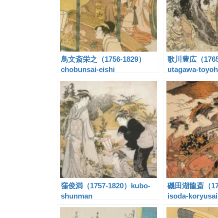
鳥文斎栄之（1756-1829）
歌川豊広（1765
chobunsai-eishi
utagawa-toyoh
窪俊満（1757-1820）kubo-
磯田湖龍斎（17
shunman
isoda-koryusai