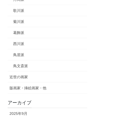
歌川派
菊川派
葛飾派
西川派
鳥居派
鳥文斎派
近世の画家
版画家・挿絵画家・他
アーカイブ
2025年9月