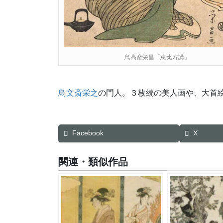
鳥高斎栄昌「恵比寿講」
鳥文斎栄之
の門人。３枚続の美人画や、大首
Facebook
X
関連・類似作品