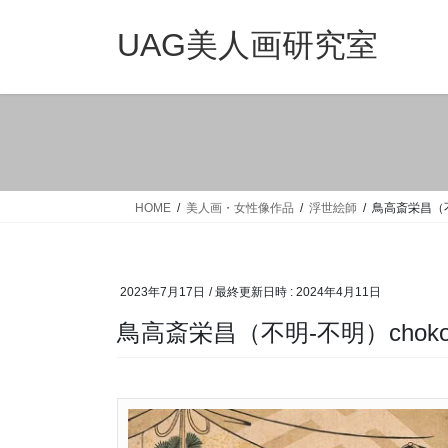
コ
ナ
ン
ビ
UAG美人画研究室
テ
ゲ
ン
ー
ツ
シ
へ
ョ
ス
ン
キ
に
ッ
移
HOME
美人画・女性像作品
浮世絵師
鳥高斎栄昌（不明-
プ
動
2023年7月17日
/ 最終更新日時 :
2024年4月11日
鳥高斎栄昌（不明-不明）chokosai