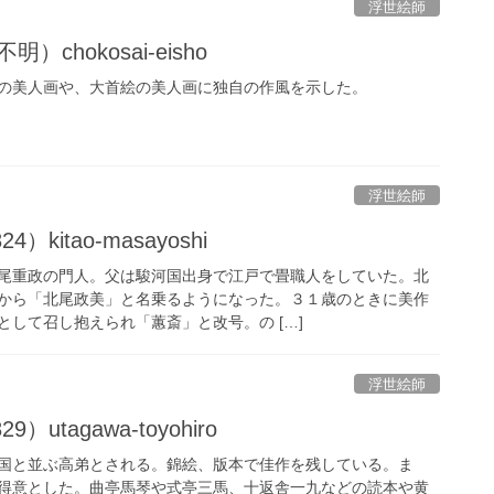
浮世絵師
chokosai-eisho
の美人画や、大首絵の美人画に独自の作風を示した。
浮世絵師
）kitao-masayoshi
尾重政の門人。父は駿河国出身で江戸で畳職人をしていた。北
から「北尾政美」と名乗るようになった。３１歳のときに美作
して召し抱えられ「蕙斎」と改号。の […]
浮世絵師
）utagawa-toyohiro
国と並ぶ高弟とされる。錦絵、版本で佳作を残している。ま
得意とした。曲亭馬琴や式亭三馬、十返舎一九などの読本や黄