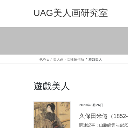
コ
ナ
ン
ビ
UAG美人画研究室
テ
ゲ
ン
ー
ツ
シ
へ
ョ
ス
ン
キ
に
ッ
移
HOME
美人画・女性像作品
遊戯美人
プ
動
遊戯美人
2023年8月26日
久保田米僊（1852-19
関連記事：山脇皜雲ら金沢