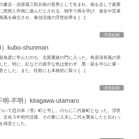
の書店・須原屋三郎兵衛の長男として生まれ、画を志して家業
に悠然と作画に遊んだとされる。独学で画を学び、遊女や芸者
風を確立させ、春信没後の浮世絵界を […]
浮世絵師
）kubo-shunman
取魚彦に学んだのち、北尾重政の門に入った。鳥居清長風の美
した。特に、紅などの派手な色は使わず、墨・鼠を中心に紫・
とした。また、狂歌にも本格的に取り […]
浮世絵師
明）kitagawa-utamaro
ついて恋川幸（雪）町と号し、のちに二代春町となった。浮世
、文化３年初代没後、その妻に入夫し二代を襲名したと伝わっ
を得意とした。