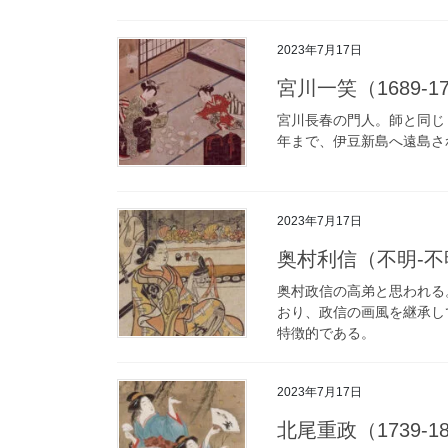
2023年7月17日
宮川一笑（1689-177
宮川長春の門人。師と同じ
年まで、伊豆新島へ遠島さ
2023年7月17日
奥村利信（不明-不明）o
奥村政信の高弟と思われる
おり、政信の画風を継承し
特徴的である。
2023年7月17日
北尾重政（1739-1820