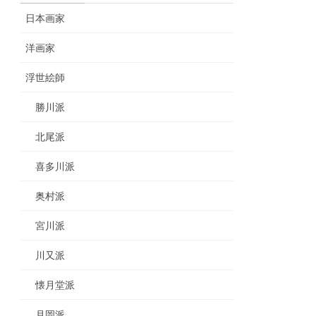
日本画家
洋画家
浮世絵師
勝川派
北尾派
喜多川派
奥村派
宮川派
川又派
懐月堂派
月岡派