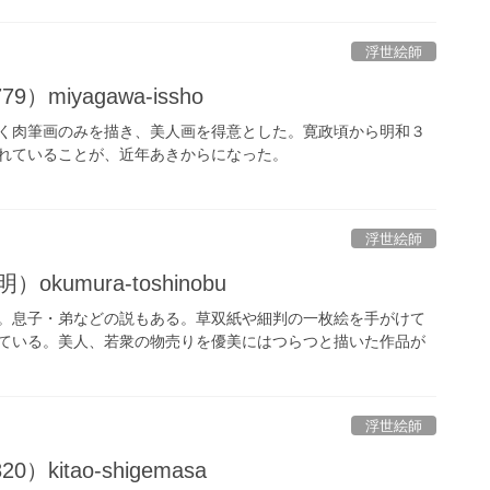
浮世絵師
9）miyagawa-issho
く肉筆画のみを描き、美人画を得意とした。寛政頃から明和３
れていることが、近年あきからになった。
浮世絵師
kumura-toshinobu
。息子・弟などの説もある。草双紙や細判の一枚絵を手がけて
ている。美人、若衆の物売りを優美にはつらつと描いた作品が
浮世絵師
）kitao-shigemasa