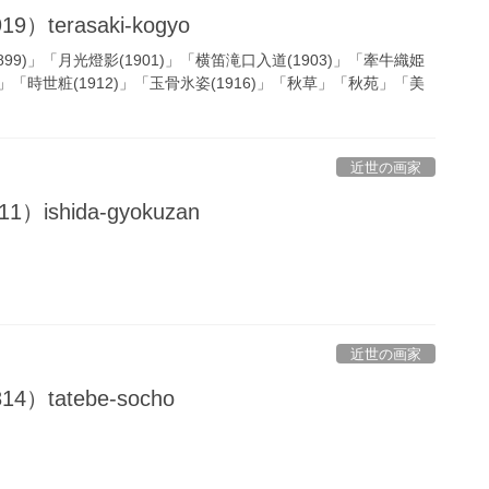
）terasaki-kogyo
99)」「月光燈影(1901)」「横笛滝口入道(1903)」「牽牛織姫
08)」「時世粧(1912)」「玉骨氷姿(1916)」「秋草」「秋苑」「美
近世の画家
ishida-gyokuzan
近世の画家
4）tatebe-socho