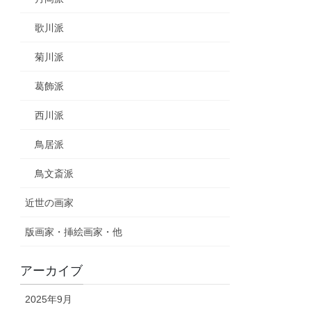
歌川派
菊川派
葛飾派
西川派
鳥居派
鳥文斎派
近世の画家
版画家・挿絵画家・他
アーカイブ
2025年9月