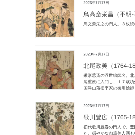
2023年7月17日
鳥高斎栄昌（不明-不明）
鳥文斎栄之の門人。３枚続
2023年7月17日
北尾政美（1764-1824
鍬形蕙斎の浮世絵師名。北
尾重政に入門し、１７歳頃
国津山藩松平家の御用絵師と
2023年7月17日
歌川豊広（1765-1829
初代歌川豊春の門人で、豊
た、穏やかな肉筆美人画も