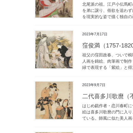
北尾派の祖。江戸小伝馬町
を弟に譲り、俗欲を追わず
を現実的な姿で描く独自の画
2023年7月17日
窪俊満（1757-1820
祖父の窪田政春、ついで楫
人画を錦絵、肉筆画で制作
緑で表現する「紫絵」と得意
2023年9月7日
二代喜多川歌麿（不明-不
はじめ戯作者・恋川春町に
絵は喜多川歌麿の門に入り
ている。師風に似た美人画