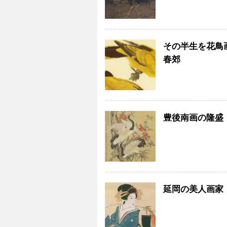
その半生を花鳥
春郊
豊後南画の隆盛
延岡の美人画家