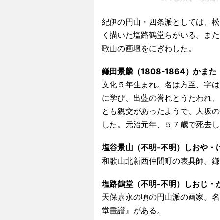
紀伊の円山・四条派としては、松村
く描いた塩路鶴堂らがいる。また
歌山の画壇をにぎわした。
鎌田景麟（1808-1864）かま
文化５年生まれ。名は方至、字は
に学び、出藍の誉れとうたわれ、
とも親交があったようで、大坂の
した。元治元年、５７歳で死去し
塩谷景山（不明-不明）しおや・
和歌山北新西仲間町の表具師。鎌
塩路鶴堂（不明-不明）しおじ・
天保嘉永の頃の円山派の画家。名
堂畫譜』がある。