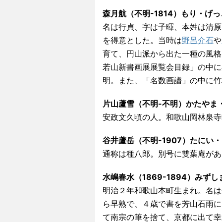
森月航（不明-1814）もり・げ
名は行貞、字は子暉、本姓は清原
を得意とした。当時は
野呂介石
や
育て、円山派から出た一種の風格
若山新書画展展覧会目録」の中に
明。また、「名数画譜」の中に竹
片山蘆雪（不明-不明）かたやま
安政文久頃の人。和歌山岡林泉寺
谷井蘆岳（不明-1907）たにい
通称は種八郎。別号に雙葉庵があ
水嶋春水（1869-1894）みず
明治２年和歌山本町生まれ。名は
ら早熟で、４歳で書を芳山石雨に
て南宗の筆を捨て、京都に出て幸