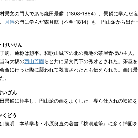
景文の門人である鎌田景麟（1808-1864）、景麟に学んだ
、
月僊
の門に学んだ森月航（不明-1814）も、円山派から出
た・けいりん
子炳、通称は惣平。和歌山城下の北の新地の茶屋青棲の主人。
当時大坂の
西山芳園
らと共に景文門下の秀才とされた。茶屋を
会合に行った際に襲われて殺害されたとも伝えられる。画は景
た。
けいざん
田景麟に師事し、円山派の画をよくした。専ら仕入れの襖絵を
かくどう
は義明。本草学者・小原良直の著書『桃洞遺筆』に多く挿図を