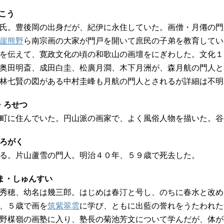
っこう
氏。豊後岡の出身だが、紀伊に永住していた。画僧・月僊の門
崖熊野
ら南宗画の大家が門戸を開いて庶民の子弟を教育してい
を伝えて、寛政文化の頃の和歌山の画壇をにぎわした。文化１
奥田明斎、成田白圭、松廣月澗、木下月洲が、森月航の門人と
林七賢の図がある中村圭峰も月航の門人とされるが詳細は不明
・ろせつ
町に住んでいた。円山派の画家で、よく風俗人物を描いた。谷
・ろがく
る。片山蘆雪の門人。明治４０年、５９歳で死去した。
しま・しゅんすい
秀穂、幼名は幾三郎。はじめは春汀と号し、のちに春水と改め
、５歳で画を
筑紫翠雲
に学び、ともに出藍の誉れをうたわれた
野楳嶺の画塾に入り、塾長の菊池芳文について学んだが、体が