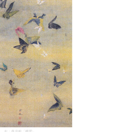
」、右：森月航「蝶図」