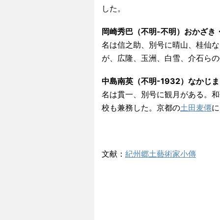
した。
岡崎秀巴（不明-不明）おかざき
名は信之助、別号に晴山、桂仙な
が、広隆、玉洲、白雪、介石らの
中島南英（不明-1932）なかじ
名は貫一、別号に観月がある。和
校も兼務した。京都の
土田麦僊
に
文献：
紀州郷土藝術家小傳