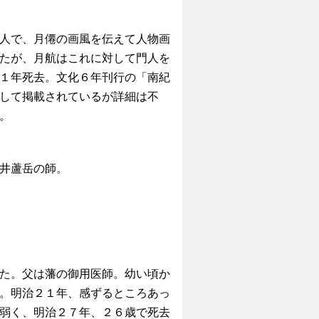
人で、月僊の画風を伝えて人物画
たが、月航はこれに対して門人を
１年死去。文化６年刊行の「南紀
して掲載されているが詳細は不
。
井蘆岳の師。
た。父は藩の御用医師。幼い頃か
。明治２１年、感ずるところあっ
弱く、明治２７年、２６歳で死去