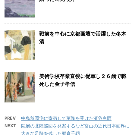
戦前を中心に京都画壇で活躍した冬木
清
美術学校卒業直後に従軍し２６歳で戦
死した金子孝信
PREV
中島秋圃宅に寄宿して薫陶を受けた濱谷白雨
NEXT
院展の北陸巡回を発案するなど富山の近代日本画界に
大きな足跡を残した郷倉千靱