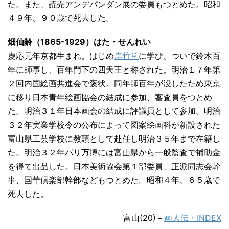
た。また、読売アンデパンダン展の委員もつとめた。昭和
４９年、９０歳で死去した。
畑仙齢（1865-1929）はた・せんれい
慶応元年京都生まれ。はじめ
岸竹堂
に学び、ついで鈴木百
年に師事し、百年門下の四天王と称された。明治１７年第
２回内国絵画共進会で褒状。同年師百年が没したため東京
に移り日本青年絵画協会の結成に参加、審査員をつとめ
た。明治３１年日本画会の結成に評議員として参加。明治
３２年実業学校令の公布によって図案絵画科が新設された
富山県工芸学校に教頭として赴任し明治３５年まで在籍し
た。明治３２年パリ万博には富山県から一般監査で補助金
を得て出品した。日本美術協会第１部委員、正派同志会幹
事、国華倶楽部幹部などもつとめた。昭和４年、６５歳で
死去した。
富山(20)－
画人伝・INDEX