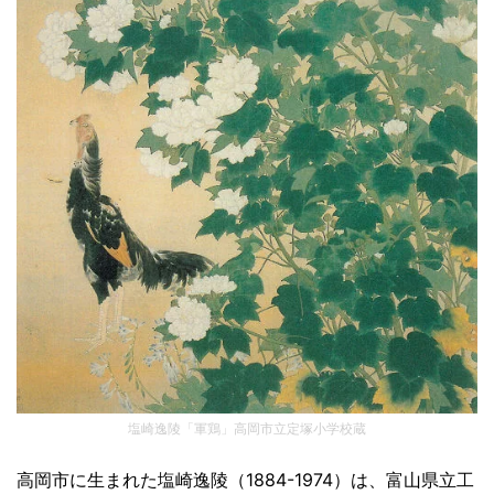
塩崎逸陵「軍鶏」高岡市立定塚小学校蔵
高岡市に生まれた塩崎逸陵（1884-1974）は、富山県立工