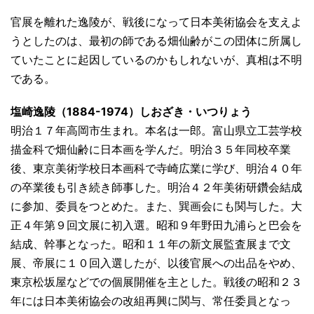
官展を離れた逸陵が、戦後になって日本美術協会を支えよ
うとしたのは、最初の師である畑仙齢がこの団体に所属し
ていたことに起因しているのかもしれないが、真相は不明
である。
塩崎逸陵（1884-1974）しおざき・いつりょう
明治１７年高岡市生まれ。本名は一郎。富山県立工芸学校
描金科で畑仙齢に日本画を学んだ。明治３５年同校卒業
後、東京美術学校日本画科で寺崎広業に学び、明治４０年
の卒業後も引き続き師事した。明治４２年美術研鑽会結成
に参加、委員をつとめた。また、巽画会にも関与した。大
正４年第９回文展に初入選。昭和９年野田九浦らと巴会を
結成、幹事となった。昭和１１年の新文展監査展まで文
展、帝展に１０回入選したが、以後官展への出品をやめ、
東京松坂屋などでの個展開催を主とした。戦後の昭和２３
年には日本美術協会の改組再興に関与、常任委員となっ