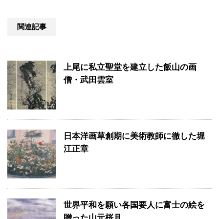
関連記事
上尾に私立聖堂を建立した飯山の画
僧・武田雲室
日本洋画草創期に美術教師に徹した堀
江正章
世界平和を願い各国要人に富士の絵を
贈った山元桜月