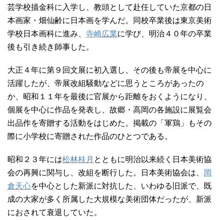
芸学校描金科に入学し、教頭として赴任していた京都の日
本画家・畑仙齢に日本画を学んだ。同校卒業後は東京美術
学校日本画科に進み、
寺崎広業
に学び、明治４０年の卒業
後も引き続き師事した。
大正４年に第９回文展に初入選し、その後も帝展を中心に
活躍したが、帝展改組騒動などに思うところがあったの
か、昭和１１年を最後に官展から距離をおくようになり、
個展を中心に作品を発表し、故郷・高岡の各施設に展覧会
出品作を寄贈する活動をはじめた。掲載の「軍鶏」もその
際に小学校に寄贈された作品のひとつである。
昭和２３年には
松林桂月
とともに明治以来続く日本美術協
会の再興に関与し、改組を断行した。日本美術協会は、
岡
倉天心
を中心とした新派に対抗した、いわゆる旧派で、既
成の大家が多く所属した大規模な美術団体だったが、新派
におされて衰退していた。