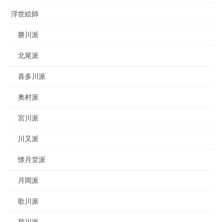
浮世絵師
勝川派
北尾派
喜多川派
奥村派
宮川派
川又派
懐月堂派
月岡派
歌川派