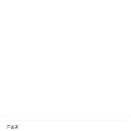
田村宗立（1846-1918）tamura-soritsu
2023年10月3日
狩野芳崖（1828-1888）kano-hogai
2023年7月22日
西山完瑛（1834-1897）nishiyama-kanei
2023年8月26日
カテゴリー
日本画家
洋画家