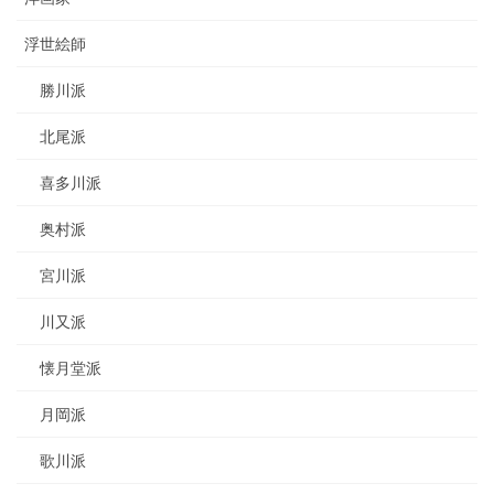
浮世絵師
勝川派
北尾派
喜多川派
奥村派
宮川派
川又派
懐月堂派
月岡派
歌川派