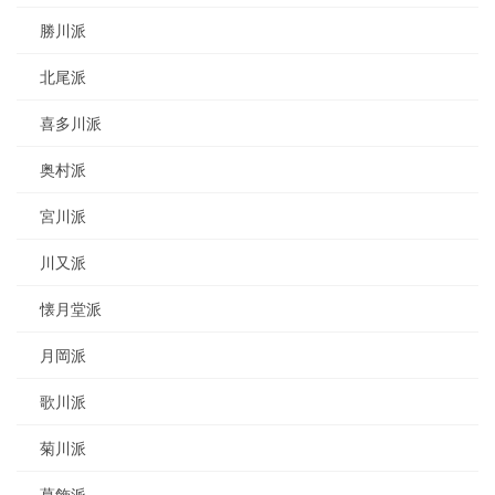
勝川派
北尾派
喜多川派
奥村派
宮川派
川又派
懐月堂派
月岡派
歌川派
菊川派