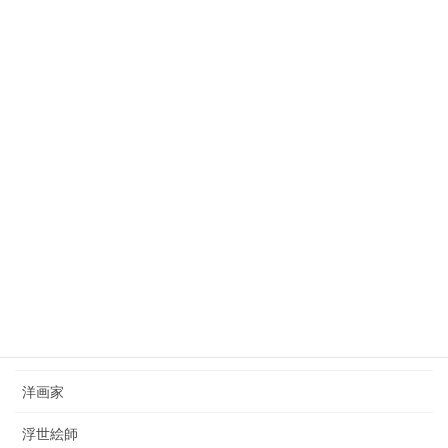
田村宗立（1846-1918）tamura-soritsu
2023年10月3日
狩野芳崖（1828-1888）kano-hogai
2023年7月22日
西山完瑛（1834-1897）nishiyama-kanei
2023年8月26日
カテゴリー
日本画家
洋画家
浮世絵師