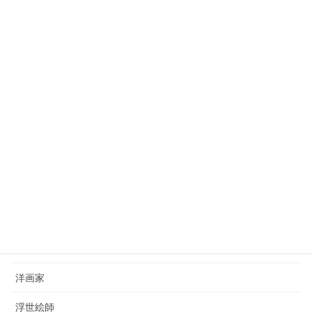
田村宗立（1846-1918）tamura-soritsu
2023年10月3日
狩野芳崖（1828-1888）kano-hogai
2023年7月22日
西山完瑛（1834-1897）nishiyama-kanei
2023年8月26日
カテゴリー
日本画家
洋画家
浮世絵師