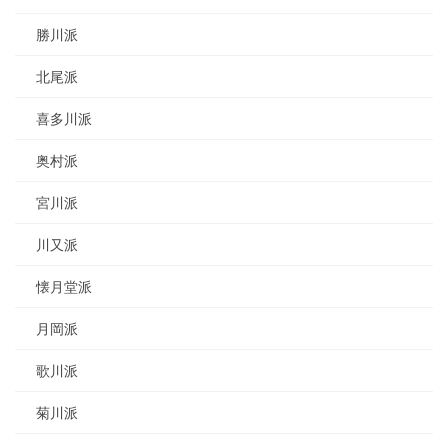
勝川派
北尾派
喜多川派
奥村派
宮川派
川又派
懐月堂派
月岡派
歌川派
菊川派