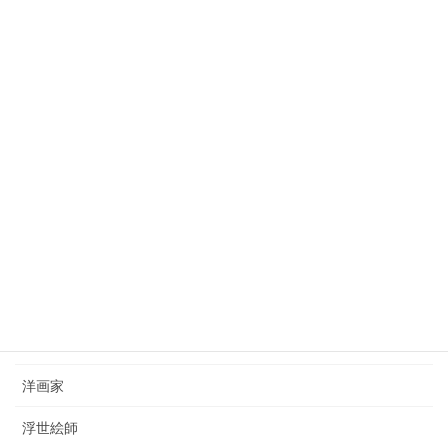
2023年10月3日
狩野芳崖（1828-1888）kano-hogai
2023年7月22日
西山完瑛（1834-1897）nishiyama-kanei
2023年8月26日
カテゴリー
日本画家
洋画家
浮世絵師