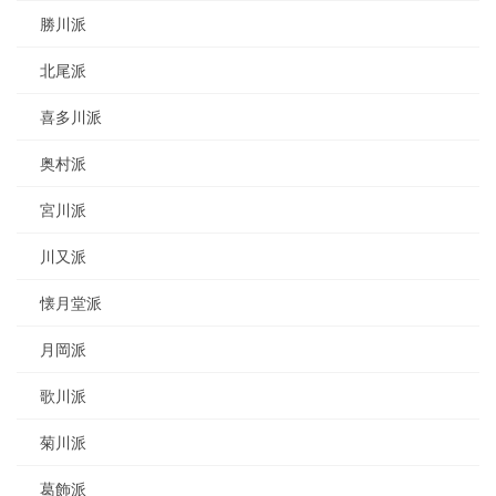
勝川派
北尾派
喜多川派
奥村派
宮川派
川又派
懐月堂派
月岡派
歌川派
菊川派
葛飾派