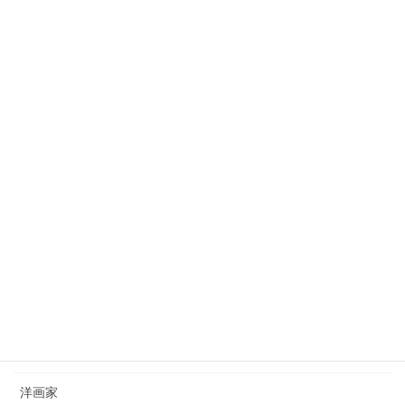
田村宗立（1846-1918）tamura-soritsu
2023年10月3日
狩野芳崖（1828-1888）kano-hogai
2023年7月22日
西山完瑛（1834-1897）nishiyama-kanei
2023年8月26日
カテゴリー
日本画家
洋画家