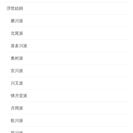
浮世絵師
勝川派
北尾派
喜多川派
奥村派
宮川派
川又派
懐月堂派
月岡派
歌川派