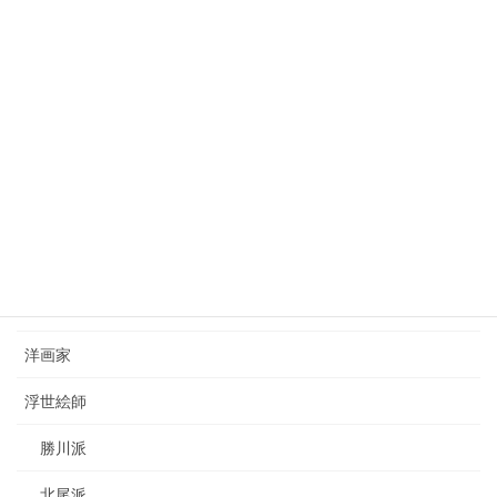
狩野芳崖（1828-1888）kano-hogai
2023年7月22日
西山完瑛（1834-1897）nishiyama-kanei
2023年8月26日
カテゴリー
日本画家
洋画家
浮世絵師
勝川派
北尾派