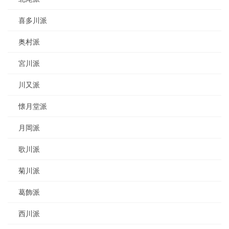
喜多川派
奥村派
宮川派
川又派
懐月堂派
月岡派
歌川派
菊川派
葛飾派
西川派