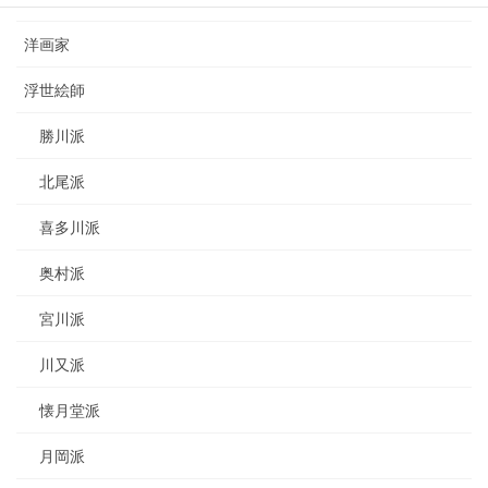
洋画家
浮世絵師
勝川派
北尾派
喜多川派
奥村派
宮川派
川又派
懐月堂派
月岡派