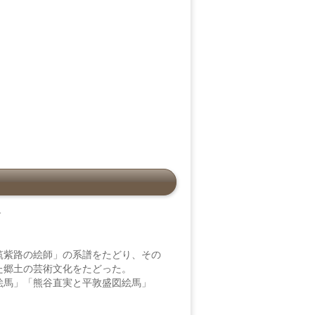
－
筑紫路の絵師」の系譜をたどり、その
た郷土の芸術文化をたどった。
絵馬」「熊谷直実と平敦盛図絵馬」