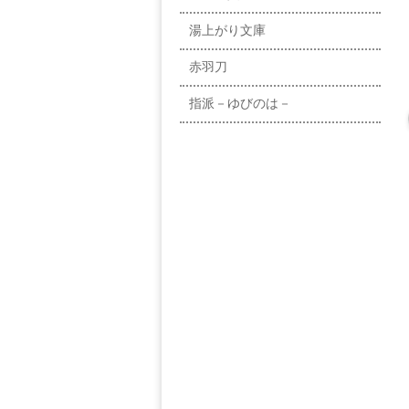
湯上がり文庫
赤羽刀
指派－ゆびのは－