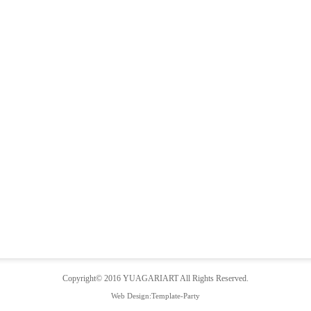
Copyright© 2016
YUAGARIART
All Rights Reserved.
Web Design:Template-Party