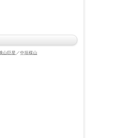
峨山巨星
／
中垣楳山