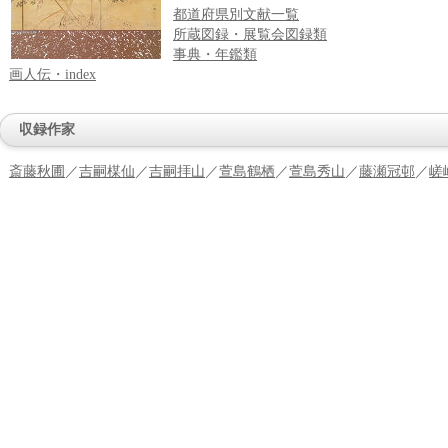
都道府県別文献一覧
所蔵図録・展覧会図録類
事典・年鑑類
画人伝・index
収録作家
斎藤秋圃
／
吉嗣楳仙
／
吉嗣拝山
／
萱島鶴栖
／
萱島秀山
／
藤瀬冠邨
／
嵯