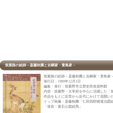
筑紫路の絵師－斎藤秋圃と吉嗣家・萱島家－
筑紫路の絵師－斎藤秋圃と吉嗣家・萱島家
発行日：1989年12月1日
編集・発行：筑紫野市立歴史民俗資料館
内容：筑紫野・大宰府を中心に活躍した「
作品をもとに近世から近代にかけて花開い
トップ画像：斎藤秋圃「仁田四郎猪退治図
「張良・黄石公図絵馬」