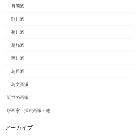
月岡派
歌川派
菊川派
葛飾派
西川派
鳥居派
鳥文斎派
近世の画家
版画家・挿絵画家・他
アーカイブ