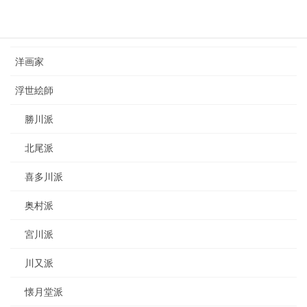
カテゴリー
日本画家
洋画家
浮世絵師
勝川派
北尾派
喜多川派
奥村派
宮川派
川又派
懐月堂派