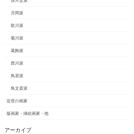
懐月堂派
月岡派
歌川派
菊川派
葛飾派
西川派
鳥居派
鳥文斎派
近世の画家
版画家・挿絵画家・他
アーカイブ