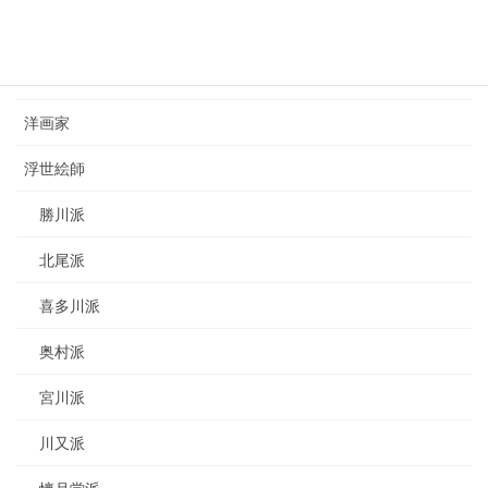
カテゴリー
日本画家
洋画家
浮世絵師
勝川派
北尾派
喜多川派
奥村派
宮川派
川又派