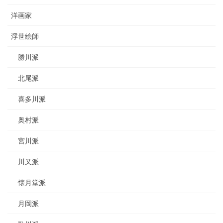
洋画家
浮世絵師
勝川派
北尾派
喜多川派
奥村派
宮川派
川又派
懐月堂派
月岡派