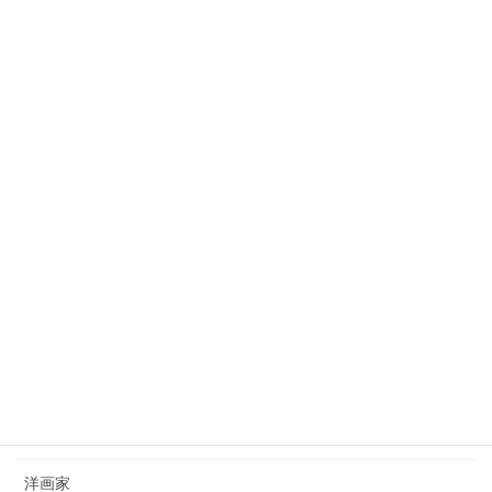
田村宗立（1846-1918）tamura-soritsu
2023年10月3日
狩野芳崖（1828-1888）kano-hogai
2023年7月22日
西山完瑛（1834-1897）nishiyama-kanei
2023年8月26日
カテゴリー
日本画家
洋画家