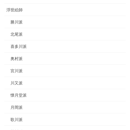
浮世絵師
勝川派
北尾派
喜多川派
奥村派
宮川派
川又派
懐月堂派
月岡派
歌川派