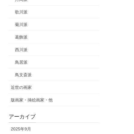
歌川派
菊川派
葛飾派
西川派
鳥居派
鳥文斎派
近世の画家
版画家・挿絵画家・他
アーカイブ
2025年9月