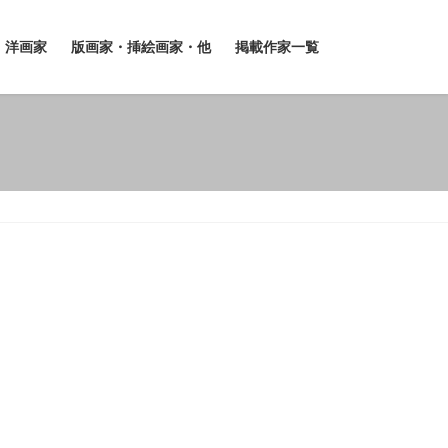
洋画家
版画家・挿絵画家・他
掲載作家一覧