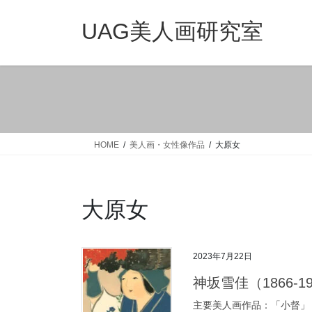
コ
ナ
ン
ビ
UAG美人画研究室
テ
ゲ
ン
ー
ツ
シ
へ
ョ
ス
ン
キ
に
ッ
移
HOME
美人画・女性像作品
大原女
プ
動
大原女
2023年7月22日
神坂雪佳（1866-194
主要美人画作品：「小督」