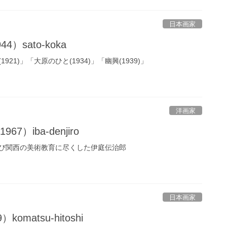
日本画家
4）sato-koka
21)」「大原のひと(1934)」「幽興(1939)」
洋画家
7）iba-denjiro
び関西の美術教育に尽くした伊庭伝治郎
日本画家
komatsu-hitoshi