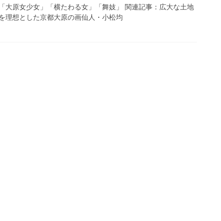
「大原女少女」「横たわる女」「舞妓」 関連記事：広大な土地
を理想とした京都大原の画仙人・小松均