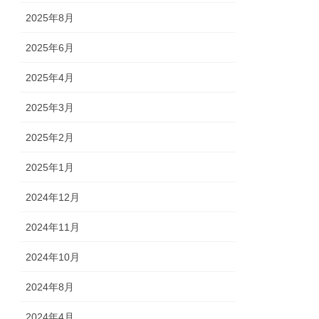
2025年8月
2025年6月
2025年4月
2025年3月
2025年2月
2025年1月
2024年12月
2024年11月
2024年10月
2024年8月
2024年4月