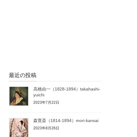
最近の投稿
高橋由一（1828-1894）takahashi-
yuichi
2023年7月22日
森寛斎（1814-1894）mori-kansai
2023年8月26日