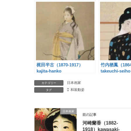
梶田半古（1870-1917）
竹内栖鳳（1864
kajita-hanko
takeuchi-seiho
日本画家
カテゴリー
和装動姿
タグ
日本画家
前の記事
河崎蘭香（1882-
1918）kawasaki-