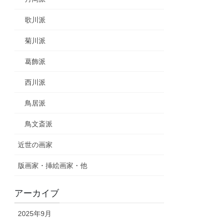
歌川派
菊川派
葛飾派
西川派
鳥居派
鳥文斎派
近世の画家
版画家・挿絵画家・他
アーカイブ
2025年9月