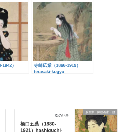
-1942）
寺崎広業（1866-1919）
terasaki-kogyo
版画家・挿絵画家・他
次の記事
橋口五葉（1880-
1921）hashiguchi-