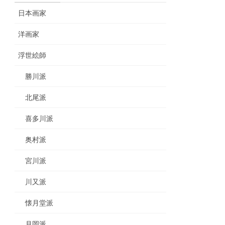
日本画家
洋画家
浮世絵師
勝川派
北尾派
喜多川派
奥村派
宮川派
川又派
懐月堂派
月岡派