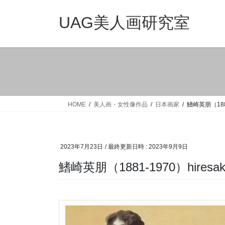
コ
ナ
ン
ビ
UAG美人画研究室
テ
ゲ
ン
ー
ツ
シ
へ
ョ
ス
ン
キ
に
ッ
移
HOME
美人画・女性像作品
日本画家
鰭崎英朋（1881-
プ
動
2023年7月23日
/ 最終更新日時 :
2023年9月9日
鰭崎英朋（1881-1970）hiresaki