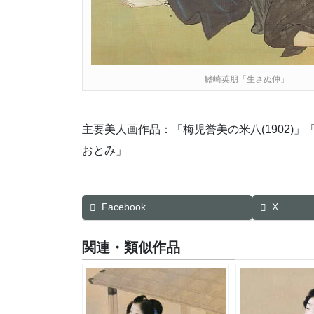
鰭崎英朋「生さぬ仲」
主要美人画作品：「梅児誉美の米八(1902)」「誓
おとみ」
Facebook
X
関連・類似作品