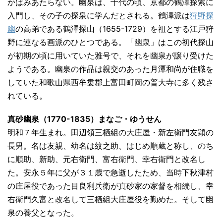
かはみあたらない。幽泉は、十代の頃、京都の鶴澤探索に
入門し、その子の探泉に学んだとされる。鶴澤派は
狩野探
幽
の高弟である鶴澤探山（1655-1729）を祖とする江戸狩
野に連なる画派のひとつである。「幽泉」はこの初代探山
が初期の頃に用いていた雅号で、それを幽泉が譲り受けた
ようである。幽泉の作品は親交のあった月潭和尚が住職を
していた和歌山県西牟婁郡上富田町岡の普大寺に多く残さ
れている。
真砂幽泉（1770-1835）まなご・ゆうせん
明和７年生まれ。田辺領三栖組の大庄屋・新左衛門友穎の
長男。名は友親、幼名は紋之助、はじめ順蔵と称し、のち
に順助、新助、元右衛門、富右衛門、幸右衛門と改名し
た。安永５年に父が３１歳で急逝したため、当時下秋津村
の庄屋役であった目良利兵衛が真砂家の家督を相続し、幸
右衛門久富と改名して三栖組大庄屋役を勤めた。そして幽
泉の養父となった。