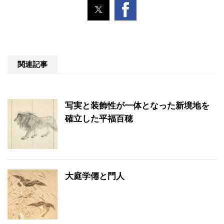
関連記事
写実と装飾性が一体となった新境地を
確立した平福百穂
大庭学僊と門人