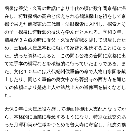
幽泉は養父・久富の世話により十代の頃に数年間京都に滞
在し、狩野探幽の高弟と伝えられる鶴澤探山を祖をして京
都で栄えた鶴澤家の三代目・法眼探索に入門し、探索とそ
の子・探泉に狩野派の技法を学んだとされる。享和３年、
幽泉が３４歳の時に養父・久富が官職を辞して隠居したた
め、三栖組大庄屋本役に就いて家督と相続することになっ
た。残った資料によると、この間も公務の合間に京都に出
て絵手本の模写などを積極的に行っていたようである。ま
た、文化１０年には八代紀州侯重倫の命で人物山水図を献
上したり、同じく重倫の奥女中から菩提寺の西方寺を通じ
ての依頼により是徳上人や法然上人の肖像画を描くなどし
た。
天保２年に大庄屋役を辞して御画師御用人支配となってか
ら、本格的に画業に専念するようになり、特別な親交のあ
った月潭和尚が住職をつとめる普大寺に寄宿し、龍虎の襖