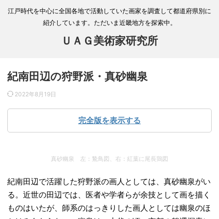
江戸時代を中心に全国各地で活動していた画家を調査して都道府県別に
紹介しています。ただいま近畿地方を探索中。
ＵＡＧ美術家研究所
紀南田辺の狩野派・真砂幽泉
2022年8月19日
完全版を表示する
真砂幽泉 左：鷙鳥図、右：紅葉に尾長鶏図
紀南田辺で活躍した狩野派の画人としては、真砂幽泉がい
る。近世の田辺では、医者や学者らが余技として画を描く
ものはいたが、師系のはっきりした画人としては幽泉のほ