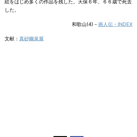
絵をはじめ多くの作品を残した。天保６年、６６歳で死去
した。
和歌山(4)
－
画人伝・INDEX
文献：
真砂幽泉展