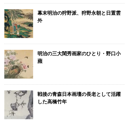
幕末明治の狩野派、狩野永朝と日置雲
外
明治の三大閨秀画家のひとり・野口小
蘋
戦後の青森日本画壇の長老として活躍
した高橋竹年