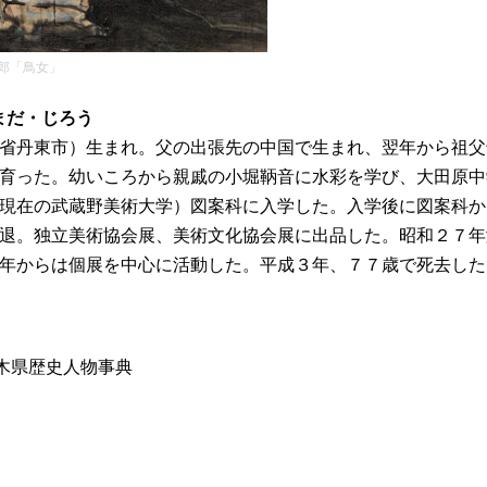
郎「鳥女」
やまだ・じろう
省丹東市）生まれ。父の出張先の中国で生まれ、翌年から祖父
育った。幼いころから親戚の小堀鞆音に水彩を学び、大田原中
現在の武蔵野美術大学）図案科に入学した。入学後に図案科か
退。独立美術協会展、美術文化協会展に出品した。昭和２７年
年からは個展を中心に活動した。平成３年、７７歳で死去した
栃木県歴史人物事典