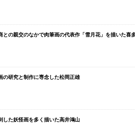
商との親交のなかで肉筆画の代表作「雪月花」を描いた喜
画の研究と制作に専念した松岡正雄
刺した妖怪画を多く描いた高井鴻山