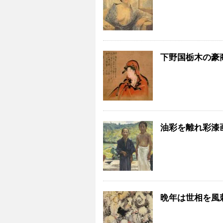
下野国栃木の豪
油彩を離れ彩漆
晩年は世相を風