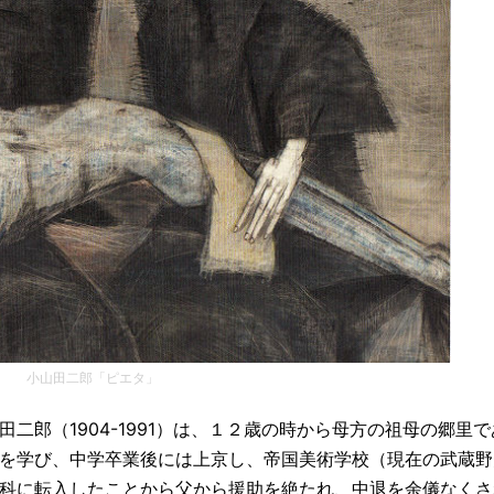
小山田二郎「ピエタ」
二郎（1904-1991）は、１２歳の時から母方の祖母の郷里
を学び、中学卒業後には上京し、帝国美術学校（現在の武蔵野
科に転入したことから父から援助を絶たれ、中退を余儀なくさ