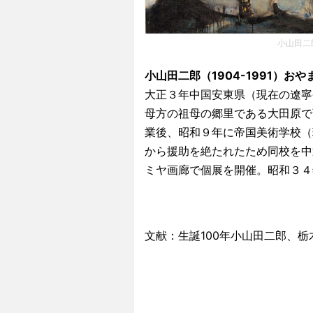
小山田二
小山田二郎（1904-1991）お
大正３年中国安東県（現在の遼寧
母方の祖母の郷里である大田原で
業後、昭和９年に帝国美術学校（
から援助を絶たれたため同校を中
ミヤ画廊で個展を開催。昭和３４
文献：生誕100年小山田二郎、