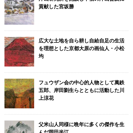
貢献した宮坂勝
広大な土地を自ら耕し自給自足の生活
を理想とした京都大原の画仙人・小松
均
フュウザン会の中心的人物として萬鉄
五郎、岸田劉生らとともに活動した川
上涼花
父米山人同様に晩年に多くの傑作を生
んだ岡田半江