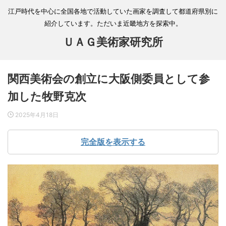
江戸時代を中心に全国各地で活動していた画家を調査して都道府県別に
紹介しています。ただいま近畿地方を探索中。
ＵＡＧ美術家研究所
関西美術会の創立に大阪側委員として参
加した牧野克次
2025年4月18日
完全版を表示する