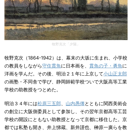
牧野克次「夕陽」
牧野克次（1864-1942）は、幕末の大坂に生まれ、小学校
の教員をしながら
守住貫魚
に日本画を、
貫魚の子・勇魚
に
洋画を学んだ。その後、明治２１年に上京して
小山正太郎
の画塾・不同舎で学び、静岡師範学校ついで大阪高等工業
学校の助教授をつとめた。
明治３４年には
松原三五郎
、
山内愚僊
とともに関西美術会
の創立に大阪側委員として参加し、その翌年京都高等工芸
学校の開設にともない助教授となって京都に移住した。京
都では私塾も開き、井上悌蔵、新井謹也、榊原一廣らを教