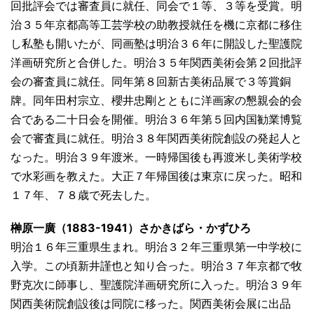
回批評会では審査員に就任、同会で１等、３等を受賞。明
治３５年京都高等工芸学校の助教授就任を機に京都に移住
し私塾も開いたが、同画塾は明治３６年に開設した聖護院
洋画研究所と合併した。明治３５年関西美術会第２回批評
会の審査員に就任。同年第８回新古美術品展で３等賞銅
牌。同年田村宗立、櫻井忠剛とともに洋画家の懇親会的会
合である二十日会を開催。明治３６年第５回内国勧業博覧
会で審査員に就任。明治３８年関西美術院創設の発起人と
なった。明治３９年渡米。一時帰国後も再渡米し美術学校
で水彩画を教えた。大正７年帰国後は東京に戻った。昭和
１７年、７８歳で死去した。
榊原一廣（1883-1941）さかきばら・かずひろ
明治１６年三重県生まれ。明治３２年三重県第一中学校に
入学。この頃新井謹也と知り合った。明治３７年京都で牧
野克次に師事し、聖護院洋画研究所に入った。明治３９年
関西美術院創設後は同院に移った。関西美術会展に出品