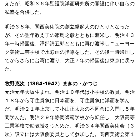
えたが、昭和３６年聖護院洋画研究所の開設に伴い自らの
私塾を合併した。
明治３８年、関西美術院の創立発起人のひとりとなった
が、その翌年教え子の霜鳥之彦とともに渡米し、明治４３
年一時帰国後、澤部清五郎とともに再び渡米しニューヨー
ク美術工芸学校で水彩画の指導をした。その後一時帰国し
てからさらに台湾に渡り、大正７年の帰国後は東京に戻っ
た。
牧野克次（1864-1942）まきの・かつじ
元治元年大坂生まれ。明治１０年代は小学校の教員。明治
１８年から守住貫魚に日本画を、守住勇魚に洋画を学ん
だ。明治２１年上京して小山正太郎の不同舎に入門し５年
間学んだ。明治２９年静岡師範学校から転任し、大阪高等
工業学校で助教授をつとめた。明治３４年関西美術会（３
次）設立には大阪側委員として参加した。関西美術会第１