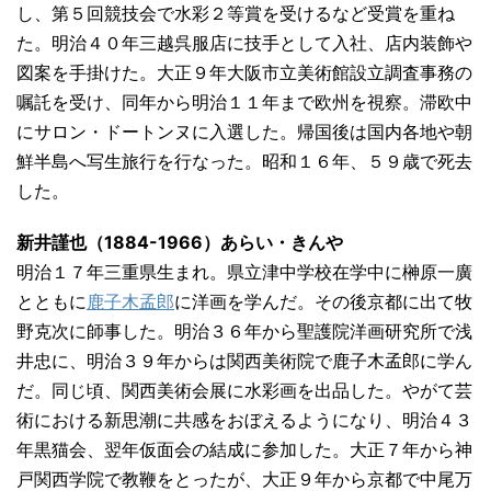
し、第５回競技会で水彩２等賞を受けるなど受賞を重ね
た。明治４０年三越呉服店に技手として入社、店内装飾や
図案を手掛けた。大正９年大阪市立美術館設立調査事務の
嘱託を受け、同年から明治１１年まで欧州を視察。滞欧中
にサロン・ドートンヌに入選した。帰国後は国内各地や朝
鮮半島へ写生旅行を行なった。昭和１６年、５９歳で死去
した。
新井謹也（1884-1966）あらい・きんや
明治１７年三重県生まれ。県立津中学校在学中に榊原一廣
とともに
鹿子木孟郎
に洋画を学んだ。その後京都に出て牧
野克次に師事した。明治３６年から聖護院洋画研究所で浅
井忠に、明治３９年からは関西美術院で鹿子木孟郎に学ん
だ。同じ頃、関西美術会展に水彩画を出品した。やがて芸
術における新思潮に共感をおぼえるようになり、明治４３
年黒猫会、翌年仮面会の結成に参加した。大正７年から神
戸関西学院で教鞭をとったが、大正９年から京都で中尾万