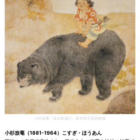
小杉放菴「金太郎遊行」栃木県立美術館蔵
小杉放菴（1881-1964）こすぎ・ほうあん