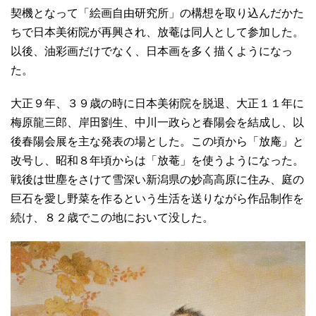
契機となって「絵画自由研究所」の構想を取り込んだかた
ちで日本美術院が再興され、放菴は同人として参加した。
以後、油彩画だけでなく、日本画を多く描くようになっ
た。
大正９年、３９歳の時に日本美術院を脱退、大正１１年に
梅原龍三郎、岸田劉生、中川一政らと春陽会を結成し、以
後春陽会展を主な発表の場とした。この頃から「放庵」と
改号し、昭和８年頃からは「放菴」を使うようになった。
戦後は世塵をさけて雪深い新潟県の妙高高原に住み、庭の
巨石を愛し野菜を作るという生活を送りながら作品制作を
続け、８２歳でこの地において没した。