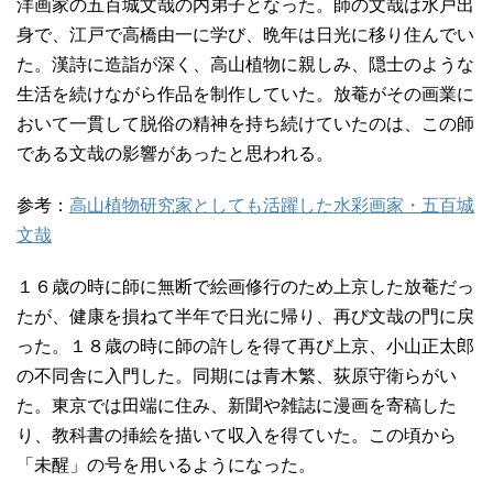
洋画家の五百城文哉の内弟子となった。師の文哉は水戸出
身で、江戸で高橋由一に学び、晩年は日光に移り住んでい
た。漢詩に造詣が深く、高山植物に親しみ、隠士のような
生活を続けながら作品を制作していた。放菴がその画業に
おいて一貫して脱俗の精神を持ち続けていたのは、この師
である文哉の影響があったと思われる。
参考：
高山植物研究家としても活躍した水彩画家・五百城
文哉
１６歳の時に師に無断で絵画修行のため上京した放菴だっ
たが、健康を損ねて半年で日光に帰り、再び文哉の門に戻
った。１８歳の時に師の許しを得て再び上京、小山正太郎
の不同舎に入門した。同期には青木繁、荻原守衛らがい
た。東京では田端に住み、新聞や雑誌に漫画を寄稿した
り、教科書の挿絵を描いて収入を得ていた。この頃から
「未醒」の号を用いるようになった。