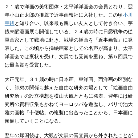
２１歳で洋画の美術団体・太平洋洋画会の会員となり、翌
年小山正太郎の推薦で近事画報社に入社した。この頃
小川
芋銭
と知り合い、以来最も親しい友人として付き合い、芋
銭未醒漫画展も開催している。２４歳の時に日露戦争の従
軍画家として戦地に赴き、戦場の挿画を『近事画報』に発
表した。この頃から挿絵画家としての名声が高まり、太平
洋画会では褒状を受け、文展でも受賞を重ね、第５回展で
は最高賞を受賞した。
大正元年、３１歳の時に日本画、東洋画、西洋画の区別な
く、師弟の関係も越えた自由な研究の場として「絵画自由
研究所」の設立構想を横山大観とともに発表、翌年には研
究所の資料収集もかねてヨーロッパを遊歴し、パリで池大
雅の画帖「十便帖」の複製に出合ったことから、日本画に
傾倒していくことになる。
翌年の帰国後は、大観が文展の審査員から外されたことが