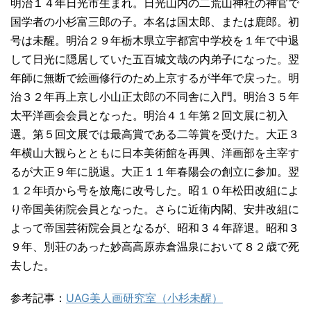
明治１４年日光市生まれ。日光山内の二荒山神社の神官で
国学者の小杉富三郎の子。本名は国太郎、または鹿郎。初
号は未醒。明治２９年栃木県立宇都宮中学校を１年で中退
して日光に隠居していた五百城文哉の内弟子になった。翌
年師に無断で絵画修行のため上京するが半年で戻った。明
治３２年再上京し小山正太郎の不同舎に入門。明治３５年
太平洋画会会員となった。明治４１年第２回文展に初入
選。第５回文展では最高賞である二等賞を受けた。大正３
年横山大観らとともに日本美術館を再興、洋画部を主宰す
るが大正９年に脱退。大正１１年春陽会の創立に参加。翌
１２年頃から号を放庵に改号した。昭１０年松田改組によ
り帝国美術院会員となった。さらに近衛内閣、安井改組に
よって帝国芸術院会員となるが、昭和３４年辞退。昭和３
９年、別荘のあった妙高高原赤倉温泉において８２歳で死
去した。
参考記事：
UAG美人画研究室（小杉未醒）