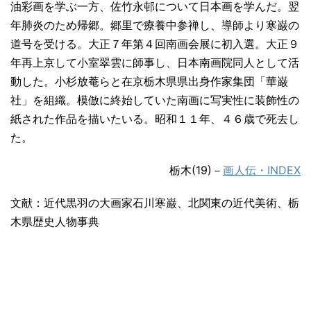
油彩画を学ぶ一方、佐竹永邨について日本画を学んだ。翌
年肺炎のため帰郷。郷里で療養中参禅し、導師より寒巌の
道号を受ける。大正７年第４回南画会展に初入選。大正９
年再上京して小室翠雲に師事し、日本南画院同人として活
動した。小杉放菴らと在京栃木県県出身作家集団「華巌
社」を組織。模倣に終始していた南画に写実性に装飾性の
紙された作品を描いたいる。昭和１１年、４６歳で死去し
た。
栃木(19)－
画人伝・INDEX
文献：近代黒羽の大画家石川寒巌、北関東の近代美術、栃
木県歴史人物事典