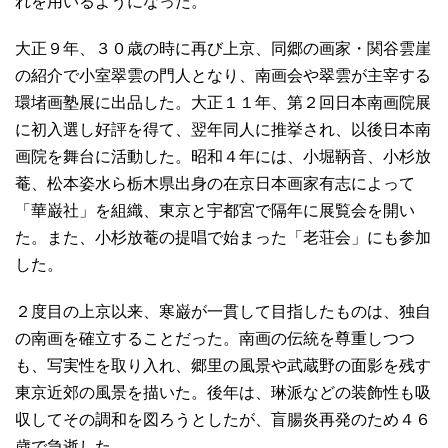
れを用いるようになった。
大正９年、３０歳の時に再び上京、同郷の画家・関谷雲崖
の紹介で小室翠雲の門人となり、南画会や翠雲が主宰する
環堵画塾展に出品した。大正１１年、第２回日本南画院展
に初入選し好評を得て、翌年同人に推挙され、以後日本南
画院を舞台に活動した。昭和４年には、小堀鞆音、小杉放
菴、松本姿水ら栃木県出身の在京日本画家有志によって
「華巌社」を組織、東京と宇都宮で隔年に展覧会を開い
た。また、小杉放菴の提唱で始まった「老荘会」にも参加
した。
２度目の上京以来、寒巌が一貫して目指したものは、独自
の南画を確立することだった。南画の伝統を尊重しつつ
も、写実性を取り入れ、郷里の風景や武蔵野の面影を残す
東京近郊の風景を描いた。後年は、琳派などの装飾性も吸
収してその調和を図ろうとしたが、盲腸炎再発のため４６
歳で急逝した。