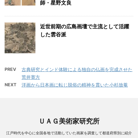
師・星野文良
近世前期の広島画壇で主流として活躍
した雲谷派
PREV
古典研究とインド体験による独自の仏画を完成させた
荒井寛方
NEXT
洋画から日本画に転じ脱俗の精神を貫いた小杉放菴
ＵＡＧ美術家研究所
江戸時代を中心に全国各地で活動していた画家を調査して都道府県別に紹介