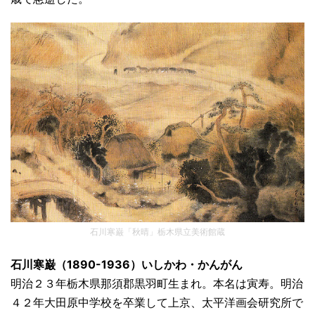
石川寒巌「秋晴」栃木県立美術館蔵
石川寒巌（1890-1936）いしかわ・かんがん
明治２３年栃木県那須郡黒羽町生まれ。本名は寅寿。明治
４２年大田原中学校を卒業して上京、太平洋画会研究所で