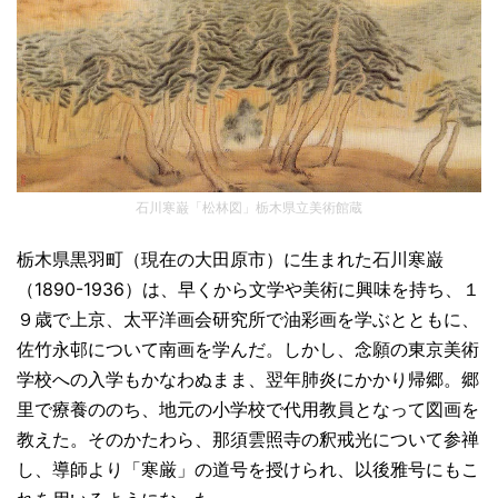
石川寒巌「松林図」栃木県立美術館蔵
栃木県黒羽町（現在の大田原市）に生まれた石川寒巌
（1890-1936）は、早くから文学や美術に興味を持ち、１
９歳で上京、太平洋画会研究所で油彩画を学ぶとともに、
佐竹永邨について南画を学んだ。しかし、念願の東京美術
学校への入学もかなわぬまま、翌年肺炎にかかり帰郷。郷
里で療養ののち、地元の小学校で代用教員となって図画を
教えた。そのかたわら、那須雲照寺の釈戒光について参禅
し、導師より「寒厳」の道号を授けられ、以後雅号にもこ