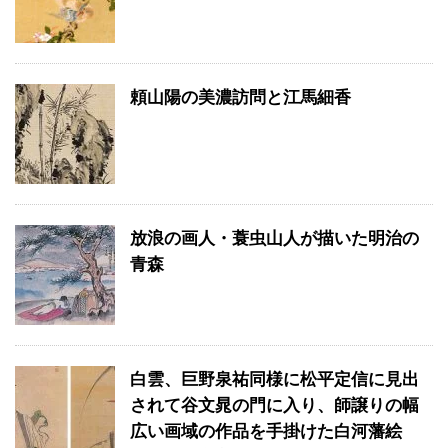
頼山陽の美濃訪問と江馬細香
放浪の画人・蓑虫山人が描いた明治の
青森
白雲、巨野泉祐同様に松平定信に見出
されて谷文晁の門に入り、師譲りの幅
広い画域の作品を手掛けた白河藩絵