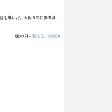
督を継いだ。天保５年に奏者番、
栃木(7)－
画人伝・INDEX