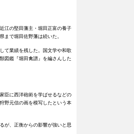
、近江の堅田藩主・堀田正富の養子
県まで堀田佐野藩は続いた。
して業績を残した。国文学や和歌
類図鑑『堀田禽譜』を編さんした
。家臣に西洋砲術を学ばせるなどの
狩野元信の画を模写したという本
るが、正衡からの影響が強いと思