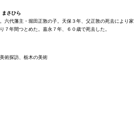
た・まさひら
。六代藩主・堀田正敦の子。天保３年、父正敦の死去により家
り７年間つとめた。嘉永７年、６０歳で死去した。
美術探訪、栃木の美術