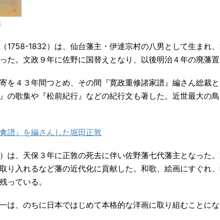
蔵
1758-1832）は、仙台藩主・伊達宗村の八男として生まれ
った。文政９年に佐野に国替えとなり、以後明治４年の廃藩置
寄を４３年間つとめ、その間『寛政重修諸家譜』編さん総裁と
』の歌集や『松前紀行』などの紀行文も著した。近世最大の鳥
禽譜』を編さんした堀田正敦
854）は、天保３年に正敦の死去に伴い佐野藩七代藩主となった
取り入れるなど藩の近代化に貢献した。和歌、絵画にすぐれ、
残っている。
一は、のちに日本ではじめて本格的な洋画に取り組むことにな