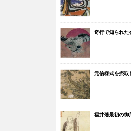
奇行で知られた
元信様式を摂取
福井藩最初の御