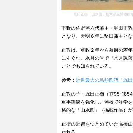
堀田正衡「山水図」栃木県立博物館
下野の佐野藩六代藩主・堀田正敦（
となり、天明６年に堅田藩主とな
正敦は、寛政２年から幕府の若年
にすぐれ、水月の号で『水月詠藻
ことでも知られている。
参考：
近世最大の鳥類図譜『堀田
正敦の子・堀田正衡（1795-1
軍事訓練を強化し、藩校で洋学を
格的な「山水図」（掲載作品）が
正衡の近習をつとめていた高橋由
われる。