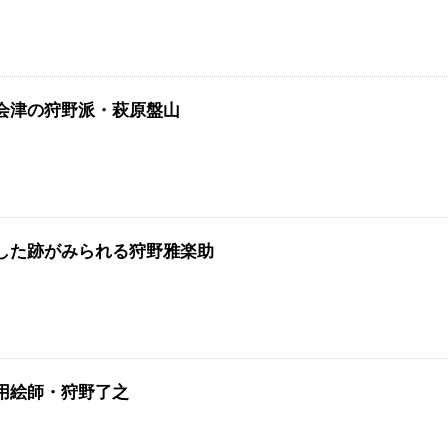
会津の狩野派・萩原盤山
した跡がみられる狩野雅楽助
用絵師・狩野了之