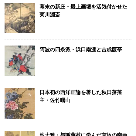
幕末の新庄・最上画壇を活気付かせた
菊川淵斎
阿波の四条派・浜口南涯と吉成葭亭
日本初の西洋画論を著した秋田藩藩
主・佐竹曙山
池大雅・与謝蕪村に学んだ京坂の南画