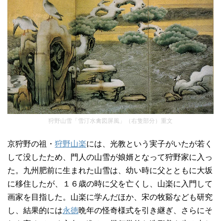
狩野山雪「雪汀水禽図屏風」（右隻部分）重文
京狩野の祖・
狩野山楽
には、光教という実子がいたが若く
して没したため、門人の山雪が娘婿となって狩野家に入っ
た。九州肥前に生まれた山雪は、幼い時に父とともに大坂
に移住したが、１６歳の時に父を亡くし、山楽に入門して
画家を目指した。山楽に学んだほか、宋の牧谿なども研究
し、結果的には
永徳
晩年の怪奇様式を引き継ぎ、さらにそ