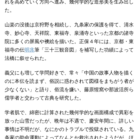
れを高めていく方向へ進み、幾何学的な造形美を生み出し
た。
山楽の没後は京狩野を相続し、九条家の保護を得て、清水
寺、妙心寺、天祥院、東福寺、泉涌寺といった京都の諸寺
院に多くの屏風や襖絵を描いた。正保４年には、京都・東
福寺の伝
明兆
筆「三十三観音図」を補写した功績によって
法橋に叙せられた。
義父にも増して学問好きで、常々「中国の故事人物を描く
のに本伝を読まず、俗説に惑わされて図様をまちがう者が
少なくない」と語り、俗流を嫌い、藤原惺窩や那波活所ら
儒学者と交わって古典を研究した。
学者肌で、綿密に計算された幾何学的な画面構成で異彩を
放った山雪だったが、晩年は不遇で、慶安年間に、詳しい
事情は不明だが、なにかのトラブルで投獄されている。九
条家の助命運動によってなんとか救出されたようだが、ほ