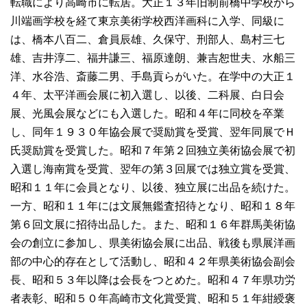
転職により高崎市に転居。大正１３年旧制前橋中学校から
川端画学校を経て東京美術学校西洋画科に入学、同級に
は、橋本八百二、倉員辰雄、久保守、刑部人、島村三七
雄、吉井淳二、福井謙三、福原達朗、兼吉恕世夫、水船三
洋、水谷浩、斎藤二男、手島貢らがいた。在学中の大正１
４年、太平洋画会展に初入選し、以後、二科展、白日会
展、光風会展などにも入選した。昭和４年に同校を卒業
し、同年１９３０年協会展で奨励賞を受賞、翌年同展でＨ
氏奨励賞を受賞した。昭和７年第２回独立美術協会展で初
入選し海南賞を受賞、翌年の第３回展では独立賞を受賞、
昭和１１年に会員となり、以後、独立展に出品を続けた。
一方、昭和１１年には文展無鑑査招待となり、昭和１８年
第６回文展に招待出品した。また、昭和１６年群馬美術協
会の創立に参加し、県美術協会展に出品、戦後も県展洋画
部の中心的存在として活動し、昭和４２年県美術協会副会
長、昭和５３年以降は会長をつとめた。昭和４７年県功労
者表彰、昭和５０年高崎市文化賞受賞、昭和５１年紺綬褒