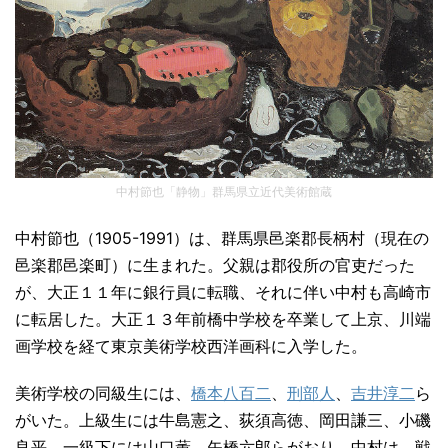
中村節也「静物」群馬県立近代美術館蔵
中村節也（1905-1991）は、群馬県邑楽郡長柄村（現在の
邑楽郡邑楽町）に生まれた。父親は郡役所の官吏だった
が、大正１１年に銀行員に転職、それに伴い中村も高崎市
に転居した。大正１３年前橋中学校を卒業して上京、川端
画学校を経て東京美術学校西洋画科に入学した。
美術学校の同級生には、
橋本八百二
、
刑部人
、
吉井淳二
ら
がいた。上級生には牛島憲之、荻須高徳、岡田謙三、小磯
良平、一級下には山口薫、矢橋六郎らがおり、中村は、戦