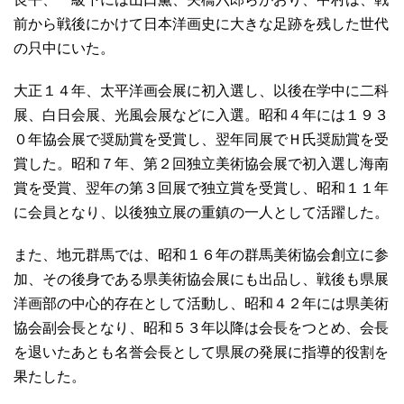
前から戦後にかけて日本洋画史に大きな足跡を残した世代
の只中にいた。
大正１４年、太平洋画会展に初入選し、以後在学中に二科
展、白日会展、光風会展などに入選。昭和４年には１９３
０年協会展で奨励賞を受賞し、翌年同展でＨ氏奨励賞を受
賞した。昭和７年、第２回独立美術協会展で初入選し海南
賞を受賞、翌年の第３回展で独立賞を受賞し、昭和１１年
に会員となり、以後独立展の重鎮の一人として活躍した。
また、地元群馬では、昭和１６年の群馬美術協会創立に参
加、その後身である県美術協会展にも出品し、戦後も県展
洋画部の中心的存在として活動し、昭和４２年には県美術
協会副会長となり、昭和５３年以降は会長をつとめ、会長
を退いたあとも名誉会長として県展の発展に指導的役割を
果たした。