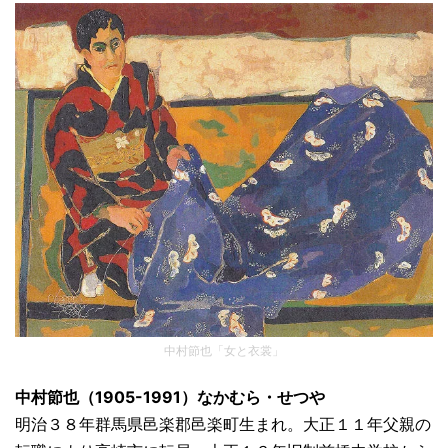
中村節也「女と衣裳」
中村節也（1905-1991）なかむら・せつや
明治３８年群馬県邑楽郡邑楽町生まれ。大正１１年父親の