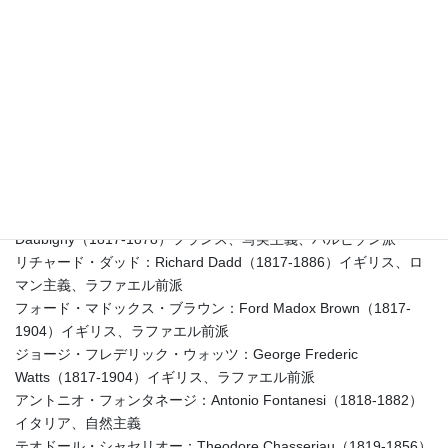
実主義、バルビゾン派
テオドール・ルソー：Theodore Rousseau（1812-1867）フラン
ス、バルビゾン派
ジャン＝フランソワ・ミレー：Jean-Francois Millet（1814-
1875）フランス、写実主義、バルビゾン派
アンリ・レーマン：Henri Lehmann（1814-1882）ドイツ、アカ
デミズム絵画
トマ・クチュール：Thomas Couture（1815-1879）フランス、ア
カデミズム絵画
シャルル・フランソワ・ドービニ：Charles-Francois
Daubigny（1817-1878）フランス、写実主義、バルビゾン派
リチャード・ダッド：Richard Dadd（1817-1886）イギリス、ロ
マン主義、ラファエル前派
フォード・マドックス・ブラウン：Ford Madox Brown（1817-
1904）イギリス、ラファエル前派
ジョージ・フレデリック・ウォッツ：George Frederic
Watts（1817-1904）イギリス、ラファエル前派
アントニオ・フォンタネージ：Antonio Fontanesi（1818-1882）
イタリア、自然主義
テオドール・シャセリオー：Theodore Chasseriau（1819-1856）