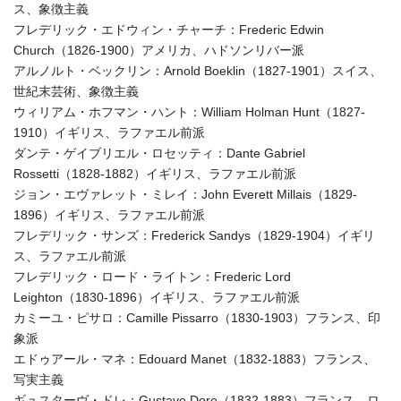
ス、象徴主義
フレデリック・エドウィン・チャーチ：Frederic Edwin
Church（1826-1900）アメリカ、ハドソンリバー派
アルノルト・ベックリン：Arnold Boeklin（1827-1901）スイス、
世紀末芸術、象徴主義
ウィリアム・ホフマン・ハント：William Holman Hunt（1827-
1910）イギリス、ラファエル前派
ダンテ・ゲイブリエル・ロセッティ：Dante Gabriel
Rossetti（1828-1882）イギリス、ラファエル前派
ジョン・エヴァレット・ミレイ：John Everett Millais（1829-
1896）イギリス、ラファエル前派
フレデリック・サンズ：Frederick Sandys（1829-1904）イギリ
ス、ラファエル前派
フレデリック・ロード・ライトン：Frederic Lord
Leighton（1830-1896）イギリス、ラファエル前派
カミーユ・ピサロ：Camille Pissarro（1830-1903）フランス、印
象派
エドゥアール・マネ：Edouard Manet（1832-1883）フランス、
写実主義
ギュスターヴ・ドレ：Gustave Dore（1832-1883）フランス、ロ