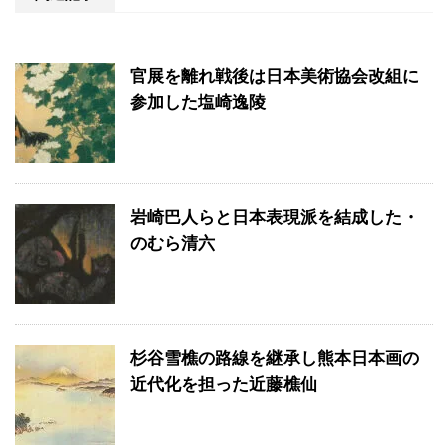
官展を離れ戦後は日本美術協会改組に
参加した塩崎逸陵
岩崎巴人らと日本表現派を結成した・
のむら清六
杉谷雪樵の路線を継承し熊本日本画の
近代化を担った近藤樵仙