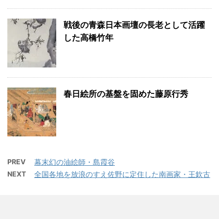
戦後の青森日本画壇の長老として活躍
した高橋竹年
春日絵所の基盤を固めた藤原行秀
PREV
幕末幻の油絵師・島霞谷
NEXT
全国各地を放浪のすえ佐野に定住した南画家・王欽古