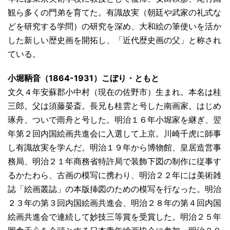
観ら多くの門弟を育てた。有識故実（朝廷や武家の礼式な
どを研究する学問）の研究を深め、大和絵の筆使いを活か
した新しい歴史画を開拓し、「近代歴史画の父」と称され
ている。
小堀鞆音（1864-1931）こぼり・ともと
文久４年安蘇郡小中村（現在の佐野市）生まれ。本名は桂
三郎。父は須藤晏斎。長兄も桂雲と号した南画家。はじめ
琢舟、ついで雨舟と号した。明治１６年小堀家を継ぎ、翌
年第２回内国絵画共進会に入選して上京。川崎千虎に師事
し有識故実を学んだ。明治１９年から博物館、皇居造営事
務局、明治２１年商務省特許局で装飾下図の制作に従事す
るかたわら、古画の模写に携わり、明治２２年には美術雑
誌「絵画叢誌」の本版挿図のための模写を行なった。明治
２３年の第３回内国絵画共進会、明治２８年の第４回内国
絵画共進会で連続して妙技三等賞を受賞した。明治２５年