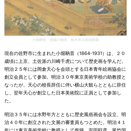
小堀鞆音「恩賜の御衣」栃木県立美術館蔵
現在の佐野市に生まれた小堀鞆音（1864-1931）は、２０
歳頃に上京、土佐派の川崎千虎について歴史画を学んだ。
明治２５年には岡倉天心を会頭とする日本青年絵画協会に
創立会員として参加。明治３０年東京美術学校の助教授と
なったが、天心の校長辞任に伴い横山大観らとともに辞任
し、翌年天心が創立した日本美術院に正員として参加し
た。
明治３５年には水野年方とともに歴史風俗画会を設立、明
治４０年に創立された文展の審査員もつとめた。明治４１
年には東京美術学校に教授として復帰、安田靫彦、尾竹国