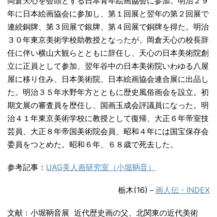
岡倉天心を会頭とする日本青年絵画協会に参加。明治２９
年に日本絵画協会に参加し、第１回展と翌年の第２回展で
連続銅牌、第３回展で銀牌、第４回展で銅牌を得た。明治
３０年東京美術学校助教授となったが、岡倉天心の校長辞
任に伴い横山大観らとともに辞任し、天心の日本美術院創
立に正員として参加、翌年谷中の日本美術院いわゆる八屋
屋に移り住み、日本美術院、日本絵画協会連合展に出品し
た。明治３５年水野年方とともに歴史風俗画会を設立。初
期文展の審査員を歴任し、国画玉成会評議員になった。明
治４１年東京美術学校に教授として復帰、大正６年帝室技
芸員、大正８年帝国美術院会員、昭和４年には国宝保存会
委員をつとめた。昭和６年、６８歳で死去した。
参考記事：
UAG美人画研究室（小堀鞆音）
栃木(16)－
画人伝・INDEX
文献：小堀鞆音展 近代歴史画の父、北関東の近代美術