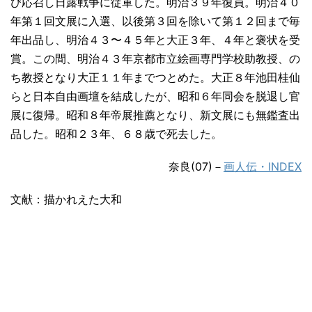
び応召し日露戦争に従軍した。明治３９年復員。明治４０
年第１回文展に入選、以後第３回を除いて第１２回まで毎
年出品し、明治４３〜４５年と大正３年、４年と褒状を受
賞。この間、明治４３年京都市立絵画専門学校助教授、の
ち教授となり大正１１年までつとめた。大正８年池田桂仙
らと日本自由画壇を結成したが、昭和６年同会を脱退し官
展に復帰。昭和８年帝展推薦となり、新文展にも無鑑査出
品した。昭和２３年、６８歳で死去した。
奈良(07)－
画人伝・INDEX
文献：描かれえた大和