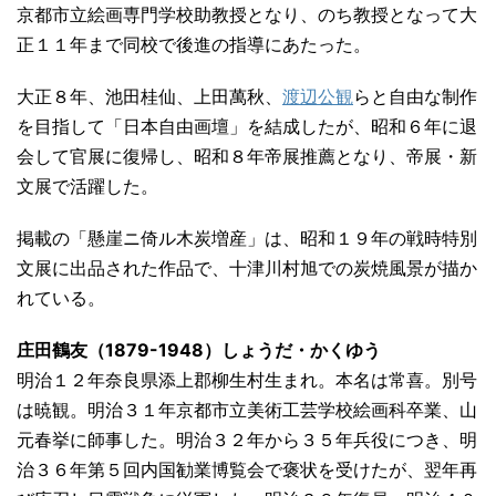
京都市立絵画専門学校助教授となり、のち教授となって大
正１１年まで同校で後進の指導にあたった。
大正８年、池田桂仙、上田萬秋、
渡辺公観
らと自由な制作
を目指して「日本自由画壇」を結成したが、昭和６年に退
会して官展に復帰し、昭和８年帝展推薦となり、帝展・新
文展で活躍した。
掲載の「懸崖ニ倚ル木炭増産」は、昭和１９年の戦時特別
文展に出品された作品で、十津川村旭での炭焼風景が描か
れている。
庄田鶴友（1879-1948）しょうだ・かくゆう
明治１２年奈良県添上郡柳生村生まれ。本名は常喜。別号
は暁観。明治３１年京都市立美術工芸学校絵画科卒業、山
元春挙に師事した。明治３２年から３５年兵役につき、明
治３６年第５回内国勧業博覧会で褒状を受けたが、翌年再