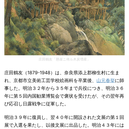
庄田鶴友「懸崖ニ倚ル木炭増産」
庄田鶴友（1879-1948）は、奈良県添上郡柳生村に生ま
れ、京都市立美術工芸学校絵画科を卒業後、
山元春挙
に師
事した。明治３２年から３５年まで兵役につき、明治３６
年に第５回内国勧業博覧会で褒状を受けたが、その翌年再
び応召し日露戦争に従軍した。
明治３９年に復員し、翌４０年に開設された文展の第１回
展で入選を果たし、以後文展に出品した。明治４３年には