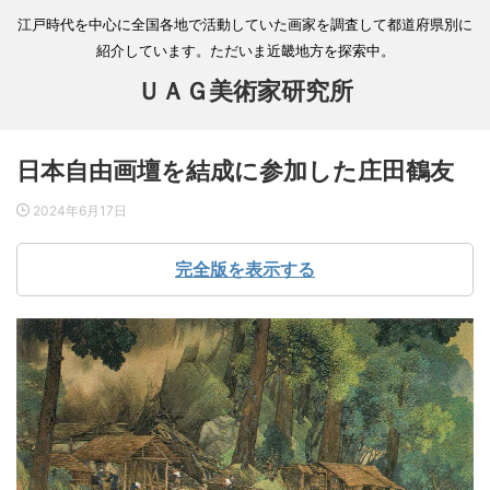
江戸時代を中心に全国各地で活動していた画家を調査して都道府県別に
紹介しています。ただいま近畿地方を探索中。
ＵＡＧ美術家研究所
日本自由画壇を結成に参加した庄田鶴友
2024年6月17日
完全版を表示する