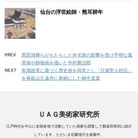
仙台の浮世絵師・熊耳耕年
PREV
黒田清輝らがもたらした外光派の影響を受け平明な風
景画や静物画を描いた中村勝治郎
NEXT
有識故実に基づく歴史画を得意とし「日蓮聖人絵伝」
を身延山久遠寺に奉納にした植中直斎
ＵＡＧ美術家研究所
江戸時代を中心に全国各地で活動していた画家を調査して都道府県別に紹介
しています。ただいま近畿地方を探索中。