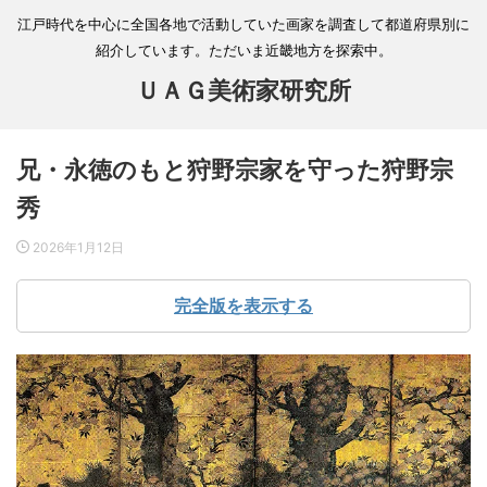
江戸時代を中心に全国各地で活動していた画家を調査して都道府県別に
紹介しています。ただいま近畿地方を探索中。
ＵＡＧ美術家研究所
兄・永徳のもと狩野宗家を守った狩野宗
秀
2026年1月12日
完全版を表示する