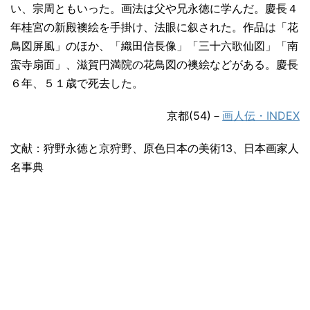
い、宗周ともいった。画法は父や兄永徳に学んだ。慶長４
年桂宮の新殿襖絵を手掛け、法眼に叙された。作品は「花
鳥図屏風」のほか、「織田信長像」「三十六歌仙図」「南
蛮寺扇面」、滋賀円満院の花鳥図の襖絵などがある。慶長
６年、５１歳で死去した。
京都(54)－
画人伝・INDEX
文献：狩野永徳と京狩野、原色日本の美術13、日本画家人
名事典