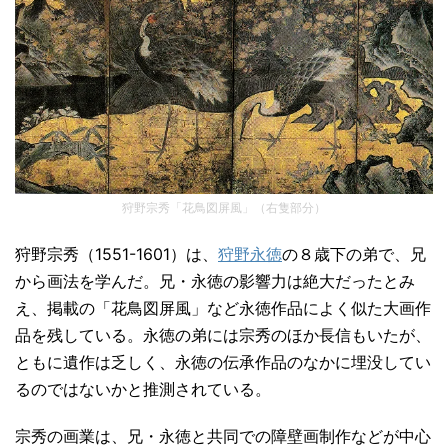
狩野宗秀「花鳥図屏風」（右隻部分）
狩野宗秀（1551-1601）は、
狩野永徳
の８歳下の弟で、兄
から画法を学んだ。兄・永徳の影響力は絶大だったとみ
え、掲載の「花鳥図屏風」など永徳作品によく似た大画作
品を残している。永徳の弟には宗秀のほか長信もいたが、
ともに遺作は乏しく、永徳の伝承作品のなかに埋没してい
るのではないかと推測されている。
宗秀の画業は、兄・永徳と共同での障壁画制作などが中心