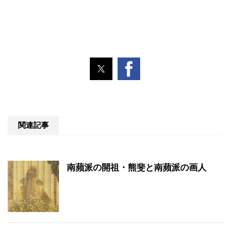
関連記事
南蘋派の開祖・熊斐と南蘋派の画人