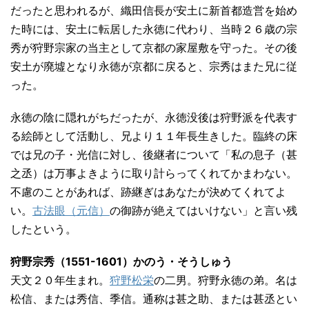
だったと思われるが、織田信長が安土に新首都造営を始め
た時には、安土に転居した永徳に代わり、当時２６歳の宗
秀が狩野宗家の当主として京都の家屋敷を守った。その後
安土が廃墟となり永徳が京都に戻ると、宗秀はまた兄に従
った。
永徳の陰に隠れがちだったが、永徳没後は狩野派を代表す
る絵師として活動し、兄より１１年長生きした。臨終の床
では兄の子・光信に対し、後継者について「私の息子（甚
之丞）は万事よきように取り計らってくれてかまわない。
不慮のことがあれば、跡継ぎはあなたが決めてくれてよ
い。
古法眼（元信）
の御跡が絶えてはいけない」と言い残
したという。
狩野宗秀（1551-1601）かのう・そうしゅう
天文２０年生まれ。
狩野松栄
の二男。狩野永徳の弟。名は
松信、または秀信、季信。通称は甚之助、または甚丞とい