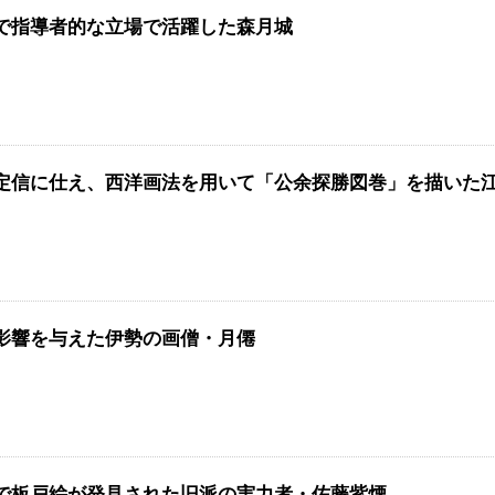
で指導者的な立場で活躍した森月城
定信に仕え、西洋画法を用いて「公余探勝図巻」を描いた
影響を与えた伊勢の画僧・月僊
で板戸絵が発見された旧派の実力者・佐藤紫煙