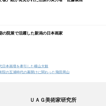
期の院展で活躍した新潟の日本画家
代日本画壇を牽引した横山大観
術院の五浦時代の幕開けに関わった飛田周山
ＵＡＧ美術家研究所