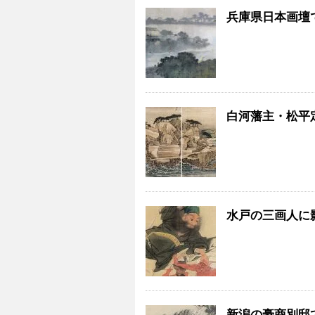
兵庫県日本画壇
白河藩主・松平
水戸の三画人に
新潟の豪商別邸