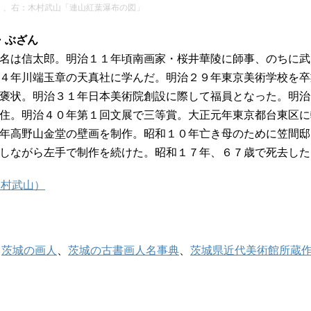
」、右：木村武山「連山紅葉瀑布の図」
ら・ぶざん
名は信太郎。明治１１年頃南画家・桜井華陵に師事、のちに武
４年川端玉章の天真社に学んだ。明治２９年東京美術学校を卒
褒状。明治３１年日本美術院創設に際して福員となった。明治
住。明治４０年第１回文展で三等賞。大正元年東京都台東区に
年高野山金堂の壁画を制作。昭和１０年亡き母のために笠間邸
しながら左手で制作を続けた。昭和１７年、６７歳で死去した
木村武山）
、
茨城の画人
、
茨城の古書画人名事典
、
茨城県近代美術館所蔵作品