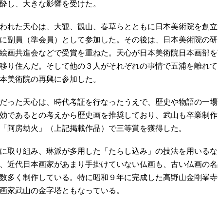
酔し、大きな影響を受けた。
われた天心は、大観、観山、春草らとともに日本美術院を創立
に副員（準会員）として参加した。その後は、日本美術院の研
絵画共進会などで受賞を重ねた。天心が日本美術院日本画部を
移り住んだ。そして他の３人がそれぞれの事情で五浦を離れて
本美術院の再興に参加した。
だった天心は、時代考証を行なったうえで、歴史や物語の一場
効であるとの考えから歴史画を推奨しており、武山も卒業制作
「阿房劫火」（上記掲載作品）で三等賞を獲得した。
に取り組み、琳派が多用した「たらし込み」の技法を用いるな
、近代日本画家があまり手掛けていない仏画も、古い仏画の名
数多く制作している。特に昭和９年に完成した高野山金剛峯寺
画家武山の金字塔ともなっている。