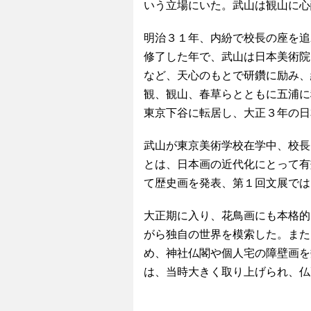
いう立場にいた。武山は観山に心
明治３１年、内紛で校長の座を追
修了した年で、武山は日本美術院
など、天心のもとで研鑽に励み、
観、観山、春草らとともに五浦に
東京下谷に転居し、大正３年の日
武山が東京美術学校在学中、校長
とは、日本画の近代化にとって有
て歴史画を発表、第１回文展では
大正期に入り、花鳥画にも本格的
がら独自の世界を模索した。また
め、神社仏閣や個人宅の障壁画を
は、当時大きく取り上げられ、仏