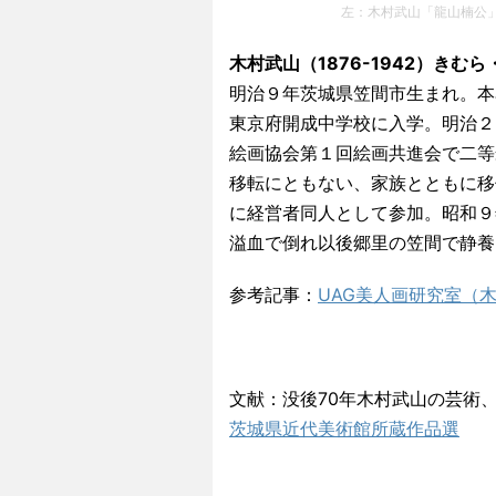
左：木村武山「龍山楠公
木村武山（1876-1942）きむ
明治９年茨城県笠間市生まれ。本
東京府開成中学校に入学。明治２
絵画協会第１回絵画共進会で二等
移転にともない、家族とともに移
に経営者同人として参加。昭和９
溢血で倒れ以後郷里の笠間で静養
参考記事：
UAG美人画研究室（
文献：没後70年木村武山の芸術
茨城県近代美術館所蔵作品選