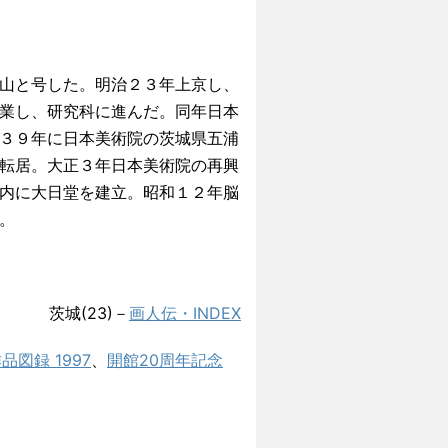
山と号した。明治２３年上京し、
業し、研究科に進んだ。同年日本
３９年に日本美術院の茨城県五浦
転居。大正３年日本美術院の再興
内に大日堂を建立。昭和１２年脳
。
茨城(23)－
画人伝・INDEX
図録 1997
、
開館20周年記念