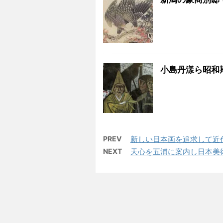
小島丹漾ら昭和
PREV
新しい日本画を追求して近
NEXT
天心を五浦に案内し日本美