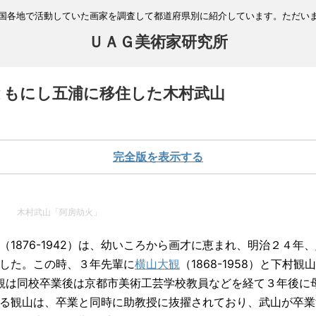
国各地で活動していた画家を調査して都道府県別に紹介しています。ただい
ＵＡＧ美術家研究所
ともにし五浦に移住した木村武山
完全版を表示する
木村武山「阿房劫火」
1876-1942）は、幼いころから画才に恵まれ、明治２４年、
した。この時、３年先輩に
横山大観
（1868-1958）と下村観
た。大観は同校卒業後は京都市美術工芸学校教員などを経て３年後
る観山は、卒業と同時に助教授に抜擢されており、武山が卒業