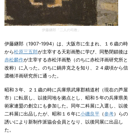
伊藤継郎「二人の司教」
伊藤継郎（1907-1994）は、大阪市に生まれ、１６歳の時
から
松原三五郎
が主宰する天彩画塾に学び、同塾閉鎖後は
赤松麟作
が主宰する赤松洋画塾（のちに赤松洋画研究所と
改称）に入った。のちに鍋井克之を知り、２４歳頃から信
濃橋洋画研究所に通った。
昭和３年、２１歳の時に兵庫県武庫郡精道村（現在の芦屋
市）に転居し、以後同地を拠点とし、昭和５年の兵庫県美
術家連盟の創立にも参加した。同年二科展に入選し、以後
二科展に出品したが、昭和１６年に
小磯良平
（
参考
）らの
誘いにより新制作派協会会員となり、以後同展に出品し
た。