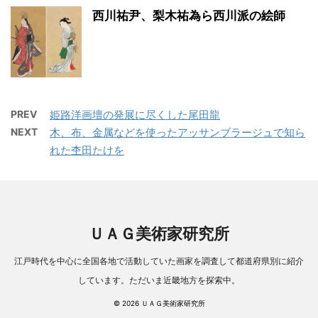
西川祐尹、梨木祐為ら西川派の絵師
PREV
姫路洋画壇の発展に尽くした尾田龍
NEXT
木、布、金属などを使ったアッサンブラージュで知ら
れた杢田たけを
ＵＡＧ美術家研究所
江戸時代を中心に全国各地で活動していた画家を調査して都道府県別に紹介
しています。ただいま近畿地方を探索中。
© 2026 ＵＡＧ美術家研究所