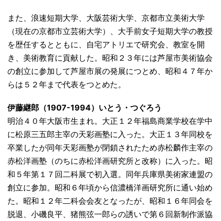
また、浪速短期大学、大阪芸術大学、京都市立美術大学
（現在の京都市立芸術大学）、大手前女子短期大学の教授
を歴任するとともに、自宅アトリエで研究会、教室を開
き、美術教育に貢献した。昭和２３年には芦屋市美術協会
の創立に参加して芦屋市展の発展につとめ、昭和４７年か
らは５２年まで代表をつとめた。
伊藤継郎（1907-1994）いとう・つぐろう
明治４０年大阪市生まれ。大正１２年福島商業学校在学中
に松原三五郎主宰の天彩画塾に入った。大正１３年同校を
卒業したが同年天彩画塾が閉鎖されたため赤松麟作主宰の
赤松洋画塾（のちに赤松洋画研究所と改称）に入った。昭
和５年第１７回二科展で初入選。同年兵庫県美術家連盟の
創立に参加。昭和６年頃から信濃橋洋画研究所に通い始め
た。昭和１２年二科会会友となったが、昭和１６年同会を
脱退、小磯良平、猪熊弦一郎らの誘いで第６回新制作派協