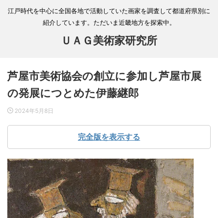
江戸時代を中心に全国各地で活動していた画家を調査して都道府県別に
紹介しています。ただいま近畿地方を探索中。
ＵＡＧ美術家研究所
芦屋市美術協会の創立に参加し芦屋市展
の発展につとめた伊藤継郎
2024年5月8日
完全版を表示する