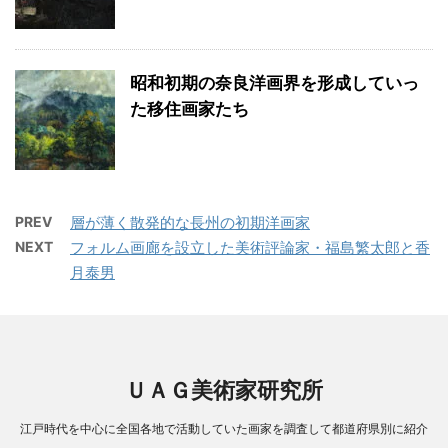
昭和初期の奈良洋画界を形成していっ
た移住画家たち
PREV
層が薄く散発的な長州の初期洋画家
NEXT
フォルム画廊を設立した美術評論家・福島繁太郎と香
月泰男
ＵＡＧ美術家研究所
江戸時代を中心に全国各地で活動していた画家を調査して都道府県別に紹介