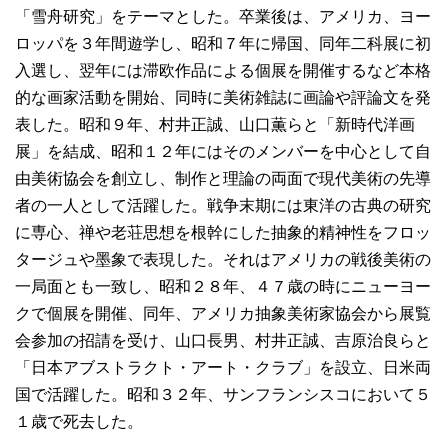
「雪舟研究」をテーマとした。卒業後は、アメリカ、ヨー
ロッパを３年間遊学し、昭和７年に帰国、同年二科展に初
入選し、翌年には滞欧作品による個展を開催するなど本格
的な画家活動を開始、同時に美術雑誌に画論や評論文を発
表した。昭和９年、村井正誠、山口薫らと「新時代洋画
展」を結成、昭和１２年にはそのメンバーを中心として自
由美術協会を創立し、制作と理論の両面で現代美術の先導
者の一人として活躍した。戦争末期には東洋の古典の研究
に専心、禅や老荘思想を根幹にした抽象的精神性をフロッ
タージュや墨象で表現した。それはアメリカの戦後美術の
一局面とも一致し、昭和２８年、４７歳の時にニューヨー
クで個展を開催、同年、アメリカ抽象美術家協会から展覧
会参加の招請を受け、山口長男、村井正誠、吉原治良らと
「日本アブストラクト・アート・クラブ」を設立、日米両
国で活躍した。昭和３２年、サンフランシスコにおいて５
１歳で死去した。