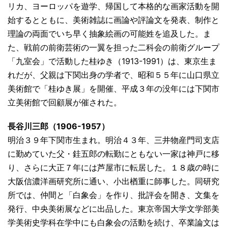
リカ、ヨーロッパを遊学、帰国して本格的な画家活動を開
始するとともに、美術雑誌に画論や評論文を発表、制作と
理論の両面でいち早く抽象絵画の可能姓を追及した。ま
た、戦前の前衛芸術の一翼を担った二科会の前衛グループ
「九室会」で活動した桂ゆき（1913-1991）は、東京生ま
れだが、父親は下関出身の学者で、昭和５５年に山口県立
美術館で「桂ゆき展」を開催、平成３年の没年には下関市
立美術館で回顧展が催された。
長谷川三郎（1906-1957）
明治３９年下関市生まれ。明治４３年、三井物産門司支店
に勤めていた父・銈五郎の転勤にともない一家は神戸に移
り、さらに大正７年には芦屋市に転居した。１８歳の時に
大阪信濃洋画研究所に通い、小出楢重に師事した。同研究
所では、仲間と「白象会」を作り、批評会を開き、文集を
発行、中央美術展などに出品した。東京帝国大学文学部美
学美術史学科在学中にも白象会の活動を続け、卒業論文は