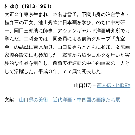
桂ゆき（1913-1991）
大正２年東京生まれ。本名は雪子。下関出身の冶金学者・
桂弁三の五女。池上秀畝に日本画を学び、のちに中村研
一、岡田三郎助に師事、アヴァンギャルド洋画研究所でも
学んだ。二科会では、同会員による前衛グループ「九室
会」の結成に吉原治良、山口長男らとともに参加、女流画
家協会設立にも参加した。戦前から紙やコルクを用いた実
験的な作品を制作し、前衛美術運動の中心的画家の一人と
して活躍した。平成３年、７７歳で死去した。
山口(17)－
画人伝・INDEX
文献：
山口県の美術
、
近代洋画・中四国の画家たち展