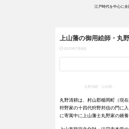
江戸時代を中心に全
上山藩の御用絵師・丸
2021年7月6日
丸野清耕「山羊図」
丸野清耕は、村山郡楯岡町（現在
狩野家の十四代狩野邦信の門に入
に寄寓中に上山藩士丸野家の婿養