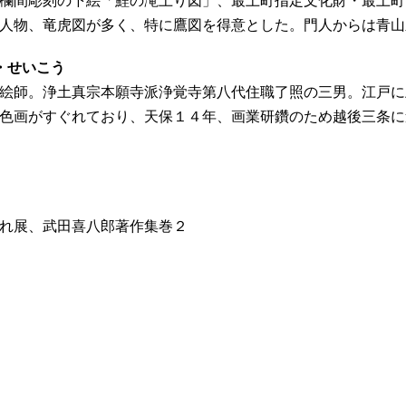
欄間彫刻の下絵「鯉の滝上り図」、最上町指定文化財・最上町
人物、竜虎図が多く、特に鷹図を得意とした。門人からは青山
の・せいこう
絵師。浄土真宗本願寺派浄覚寺第八代住職了照の三男。江戸に
色画がすぐれており、天保１４年、画業研鑽のため越後三条に
れ展、武田喜八郎著作集巻２