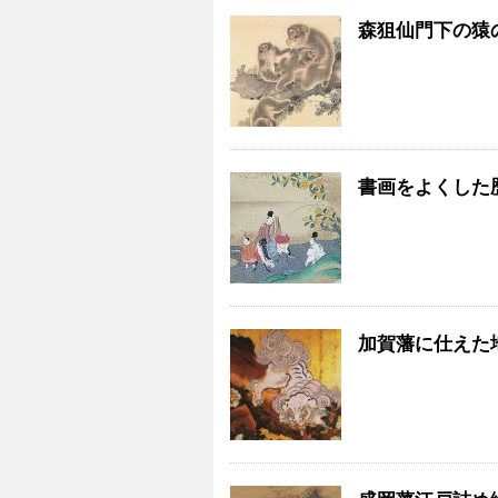
森狙仙門下の猿
書画をよくした
加賀藩に仕えた