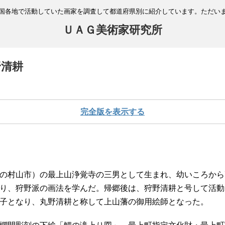
国各地で活動していた画家を調査して都道府県別に紹介しています。ただい
ＵＡＧ美術家研究所
野清耕
完全版を表示する
の村山市）の最上山浄覚寺の三男として生まれ、幼いころから
り、狩野派の画法を学んだ。帰郷後は、狩野清耕と号して活動
子となり、丸野清耕と称して上山藩の御用絵師となった。