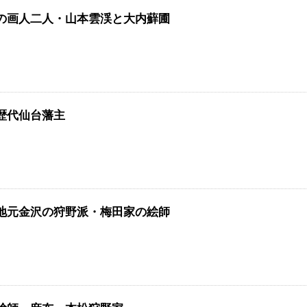
の画人二人・山本雲渓と大内蘚圃
歴代仙台藩主
地元金沢の狩野派・梅田家の絵師