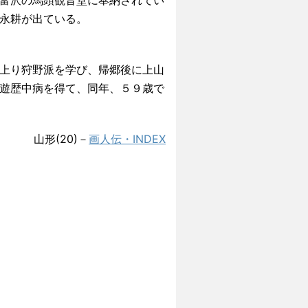
富沢の馬頭観音堂に奉納されてい
永耕が出ている。
上り狩野派を学び、帰郷後に上山
遊歴中病を得て、同年、５９歳で
山形(20)－
画人伝・INDEX