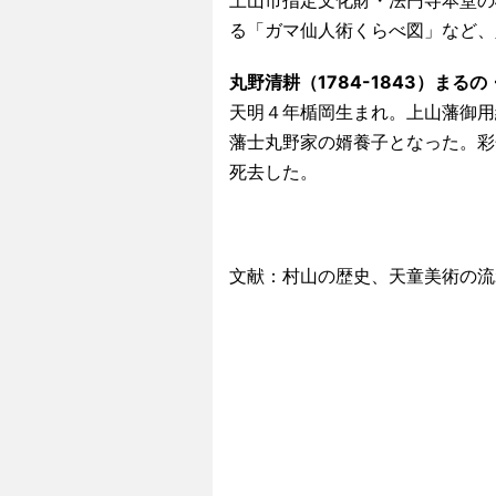
上山市指定文化財・法円寺本堂の
る「ガマ仙人術くらべ図」など、
丸野清耕（1784-1843）まる
天明４年楯岡生まれ。上山藩御用
藩士丸野家の婿養子となった。彩
死去した。
文献：村山の歴史、天童美術の流