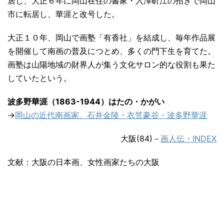
居し、大正６年に岡山在住の書家・入澤昕江の招きで岡山
市に転居し、華涯と改号した。
大正１０年、岡山で画塾「有香社」を結成し、毎年作品展
を開催して南画の普及につとめ、多くの門下生を育てた。
画塾は山陽地域の財界人が集う文化サロン的な役割も果た
していたという。
波多野華涯（1863-1944）はたの・かがい
→
岡山の近代南画家、石井金陵・衣笠豪谷・波多野華涯
大阪(84)－
画人伝・INDEX
文献：大阪の日本画、女性画家たちの大阪