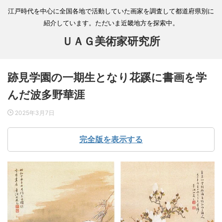
江戸時代を中心に全国各地で活動していた画家を調査して都道府県別に
紹介しています。ただいま近畿地方を探索中。
ＵＡＧ美術家研究所
跡見学園の一期生となり花蹊に書画を学
んだ波多野華涯
2025年3月7日
完全版を表示する