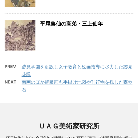
平尾魯仙の高弟・三上仙年
PREV
跡見学園を創設し女子教育と絵画指導に尽力した跡見
花蹊
NEXT
南画のほか銅版画も手掛け地図や刊行物を残した森琴
石
ＵＡＧ美術家研究所
江戸時代を中心に全国各地で活動していた画家を調査して都道府県別に紹介