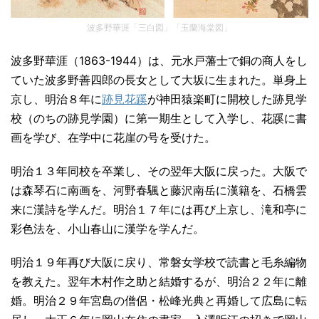
波多野華涯「三白図」「玉蘭海棠図」
波多野華涯（1863-1944）は、元水戸藩士で銅の商人をし
ていた波多野善四郎の長女として大坂に生まれた。単身上
京し、明治８年に
跡見花蹊
が神田猿楽町に開校した跡見学
校（のちの跡見学園）に第一期生として入学し、花蹊に書
画を学び、在学中に花崖の号を受けた。
明治１３年同校を卒業し、その翌年大阪に戻った。大阪で
は森琴石に南画を、河野春颿と藤沢南岳に漢籍を、石橋雲
来に漢詩を学んだ。明治１７年には再び上京し、滝和亭に
彩色法を、小山春山に漢学を学んだ。
明治１９年再び大阪に戻り、常磐女学校で読書と毛糸編物
を教えた。翌年木村作之助と結婚するが、明治２２年に離
婚。明治２９年宮島の僧侶・松峰光典と再婚して広島に転