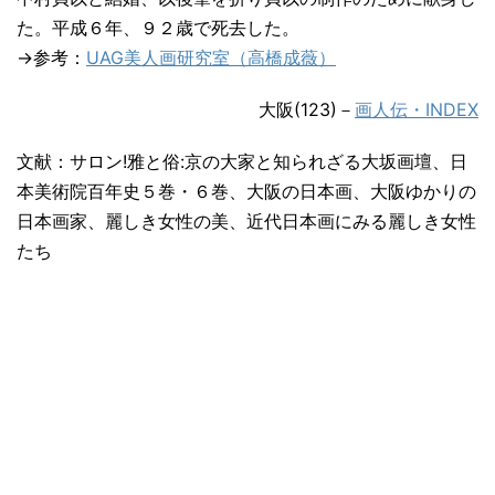
た。平成６年、９２歳で死去した。
→参考：
UAG美人画研究室（高橋成薇）
大阪(123)－
画人伝・INDEX
文献：サロン!雅と俗:京の大家と知られざる大坂画壇、日
本美術院百年史５巻・６巻、大阪の日本画、大阪ゆかりの
日本画家、麗しき女性の美、近代日本画にみる麗しき女性
たち