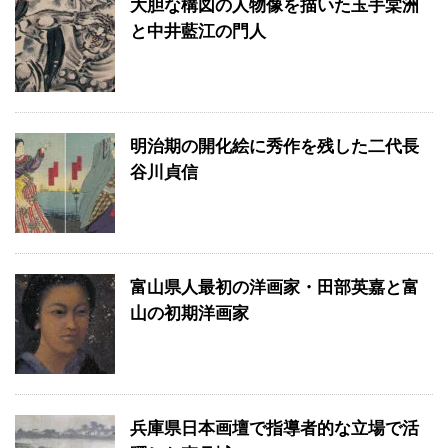
大胆な構図の人物像を描いた玉手棠洲
と中井藍江の門人
明治期の開化絵に秀作を残した二代長
谷川貞信
富山県人最初の洋画家・田部英嘉と富
山の初期洋画家
兵庫県日本画壇で指導者的な立場で活