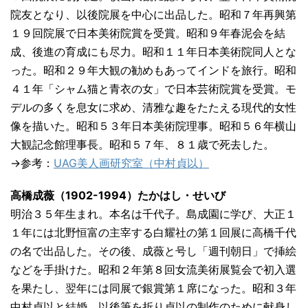
院友となり、以後院展を中心に出品した。昭和７年再興第
１９回院展で日本美術院賞を受賞。昭和９年春泥会を結
成、後進の育成にも尽力。昭和１１年日本美術院同人とな
った。昭和２９年大観の勧めもあってインドを旅行。昭和
４１年「シャム猫と青衣の女」で日本芸術院賞を受賞。モ
デルの多くを息女に求め、清雅な趣をたたえる現代的女性
像を描いた。昭和５３年日本美術院理事。昭和５６年横山
大観記念館理事長。昭和５７年、８１歳で死去した。
→参考：
UAG美人画研究室（中村貞以）
高橋成薇（1902-1994）たかはし・せいび
明治３５年生まれ。本名は千代子。島成園に学び、大正１
１年には北野恒富の主宰する白耀社の第１回展に高橋千代
の名で出品した。その後、成薇と号し「週刊朝日」で挿絵
などを手掛けた。昭和２年第８回女流美術展覧会で初入選
を果たし、翌年には同展で銀賞第１席になった。昭和３年
中村貞以と結婚、以後筆を折り貞以の制作のために献身し