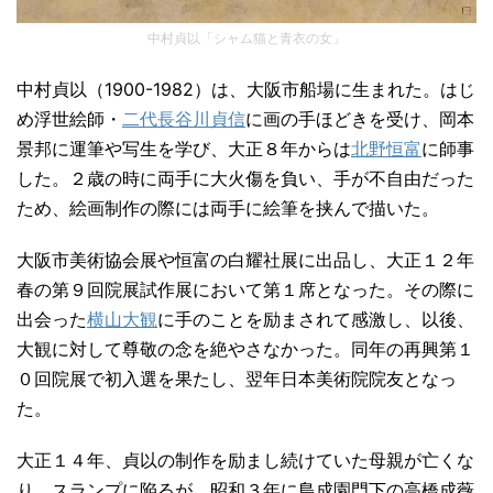
中村貞以「シャム猫と青衣の女」
中村貞以（1900-1982）は、大阪市船場に生まれた。はじ
め浮世絵師・
二代長谷川貞信
に画の手ほどきを受け、岡本
景邦に運筆や写生を学び、大正８年からは
北野恒富
に師事
した。２歳の時に両手に大火傷を負い、手が不自由だった
ため、絵画制作の際には両手に絵筆を挟んで描いた。
大阪市美術協会展や恒富の白耀社展に出品し、大正１２年
春の第９回院展試作展において第１席となった。その際に
出会った
横山大観
に手のことを励まされて感激し、以後、
大観に対して尊敬の念を絶やさなかった。同年の再興第１
０回院展で初入選を果たし、翌年日本美術院院友となっ
た。
大正１４年、貞以の制作を励まし続けていた母親が亡くな
り、スランプに陥るが、昭和３年に島成園門下の高橋成薇