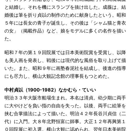
と結婚し、それを機にスランプを抜け出した。成薇は、結
婚後は筆を折り貞以の制作のために献身したという。昭和
５年には長女の青子が誕生し、その後は「シャム猫と青衣
の女」（掲載作品）など、娘をモデルに多くの名作を描い
た。
昭和７年の第１９回院展では日本美術院賞を受賞し、以降
も美人画を発表し、戦後には現代的な風俗を取り上げて描
いた。また、昭和９年に画塾春泥社を結成し、後進の指導
にも尽力し、横山大観記念館の理事長もつとめた。
中村貞以（1900-1982）なかむら・ていい
明治３３年大阪市船場生まれ。本名は清貞。幼少期に両手
に大やけどを負い指の自由を失った。以後、両手に絵筆を
挟む合掌描法によって描いた。明治４２年長谷川貞信（二
代）に入門。大８年北野恒富に師事。大正１２年再興第１
０回院展に初入選。横山大観に認められ、翌年日本美術院