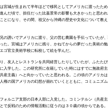
は宮城が生まれて半年ほどで移民としてアメリカに渡ったため
進んだ頃で、担任だった比嘉景常の影響も大きかったと思われ
ことになり、その間、祖父から沖縄の歴史や文化について教え
兄の誘いでアメリカに渡り、父の営む農園を手伝っていたが、
った。宮城はアメリカに残り、かねてからの夢だった美術の勉
エゴ官立美術学校に転校して絵を学んだ。
り、友人とレストランを共同経営したりしていたが、ふたたび
に入学した。この研究所に在籍していた時にはすでに無政府主
共産主義）へと向かっていたと思われる。この頃のアメリカは
人権の国アメリカの幻想が崩れていくとともに、コミュニズム
フォルニア支部の日本人部に入党した。コミンテルン（共産主
とで反戦のための情報活動に従うのは３０歳の頃からである。