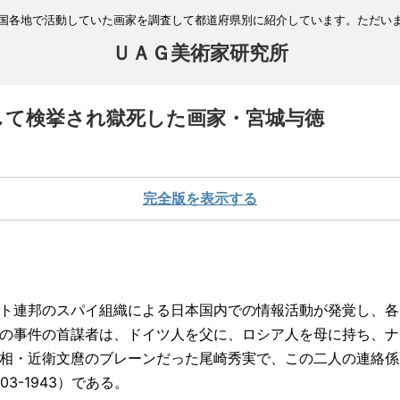
国各地で活動していた画家を調査して都道府県別に紹介しています。ただい
ＵＡＧ美術家研究所
して検挙され獄死した画家・宮城与徳
完全版を表示する
ト連邦のスパイ組織による日本国内での情報活動が発覚し、各
の事件の首謀者は、ドイツ人を父に、ロシア人を母に持ち、ナ
相・近衛文麿のブレーンだった尾崎秀実で、この二人の連絡係
3-1943）である。