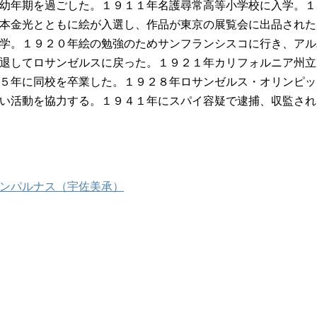
幼年期を過ごした。１９１１年名護尋常高等小学校に入学。１
本金光とともに絵が入選し、作品が東京の展覧会に出品された
学。１９２０年絵の勉強のためサンフランシスコに行き、アル
退してロサンゼルスに戻った。１９２１年カリフォルニア州立
５年に同校を卒業した。１９２８年ロサンゼルス・オリンピッ
い活動を協力する。１９４１年にスパイ容疑で逮捕、収監され
ンパルナス（宇佐美承）