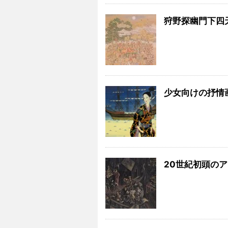
狩野探幽門下四
少女向けの抒情
20世紀初頭の