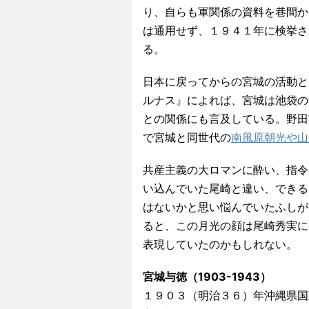
り、自らも軍関係の資料を巷間か
は通用せず、１９４１年に検挙さ
る。
日本に戻ってからの宮城の活動と
ルナス』によれば、宮城は池袋の
との関係にも言及している。野田
で宮城と同世代の
南風原朝光や山
共産主義の大ロマンに酔い、指令
い込んでいた尾崎と違い、できる
はないかと思い悩んでいたふしが
ると、この月光の顔は尾崎秀実に
表現していたのかもしれない。
宮城与徳（1903-1943）
１９０３（明治３６）年沖縄県国