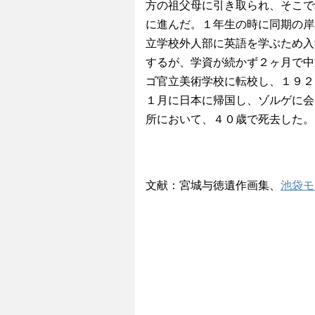
方の祖父母に引き取られ、そこで
に進んだ。１年生の時に同期の岸
立学校外人部に英語を学ぶため入
するが、学資が続かず２ヶ月で中
ゴ官立美術学校に転校し、１９２
１月に日本に帰国し、ゾルゲに会
所において、４０歳で死去した。
文献：宮城与徳遺作画集、
池袋モ