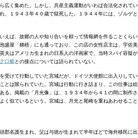
ら広く集めた。しかし、共産主義運動がいわば合法化されてい
れ、１９４３年４０歳で獄死した。１９４４年には、ゾルゲと
いえば、故郷の人や知り合いを頼って情報網を作ることくらい
泡盛屋「梯梧」にも通っており、この店の女性店主は、宇佐美
英夫はアメリカ生まれの日系人の洋画家で、当時スパイ容疑が
之口貘
との接点については語られていない。
を受けて行動していた宮城だが、ドイツ大使館に出入りしてい
ことは限られていた。宮城は行動に行き詰まり、この仕事は絵
ある。掲載の「月光像」は、１９３４年から４１の間に制作さ
よく似ているという。宮城は、月光と尾崎を重ねあわせること
頭郡名護生まれ。父は与徳が生まれて半年ほどで海外移民に出