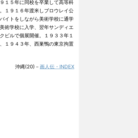
９１５年に同校を卒業して高等科
。１９１６年渡米しブロウレイ公
バイトをしながら美術学校に通学
美術学校に入学、翌年サンディエ
クビルで個展開催。１９３３年１
、１９４３年、西巣鴨の東京拘置
沖縄(20)－
画人伝・INDEX