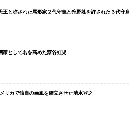
天王と称された尾形家２代守義と狩野姓を許された３代守
画家として名を高めた蕗谷虹児
アメリカで独自の画風を確立させた清水登之