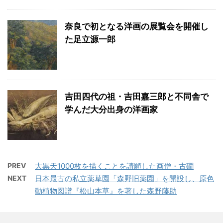
奈良で初となる洋画の展覧会を開催し
た足立源一郎
吉田四代の祖・吉田嘉三郎と不同舎で
学んだ大分出身の洋画家
PREV
大黒天1000枚を描くことを請願した画僧・古磵
NEXT
日本最古の私立薬草園「森野旧薬園」を開設し、原色
動植物図譜『松山本草』を著した森野藤助