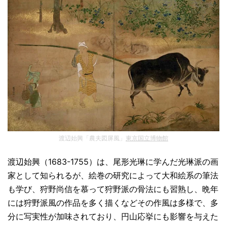
渡辺始興「農夫図屏風」
東京国立博物館
渡辺始興（1683-1755）は、尾形光琳に学んだ光琳派の画
家として知られるが、絵巻の研究によって大和絵系の筆法
も学び、狩野尚信を慕って狩野派の骨法にも習熟し、晩年
には狩野派風の作品を多く描くなどその作風は多様で、多
分に写実性が加味されており、円山応挙にも影響を与えた