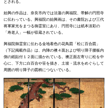
とされる。
始興の作品は、奈良市内では法蓮の興福院、帯解の円照寺
に伝わっている。興福院の始興画は、その書院および三代
将軍家光をまつる御霊室にあり、円照寺には紙本淡彩の
「寿老人」一幅が収蔵されている。
興福院御霊室に伝わる金地着色の花鳥図「松に百合図」
（下記掲載作品）は、内陣の襖４面および明り障子腰板内
側の紙貼付１２面に描かれている。襖正面左寄りに松を中
心に、下方に白百合や笹を描き、土坡・流水をめぐらして
周囲の明り障子の図柄につないでいる。