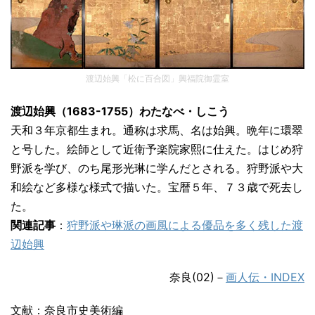
渡辺始興「松に百合図」興福院御霊室
渡辺始興（1683-1755）わたなべ・しこう
天和３年京都生まれ。通称は求馬、名は始興。晩年に環翠
と号した。絵師として近衛予楽院家熙に仕えた。はじめ狩
野派を学び、のち尾形光琳に学んだとされる。狩野派や大
和絵など多様な様式で描いた。宝暦５年、７３歳で死去し
た。
関連記事
：
狩野派や琳派の画風による優品を多く残した渡
辺始興
奈良(02)－
画人伝・INDEX
文献：奈良市史美術編