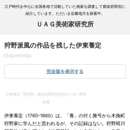
江戸時代を中心に全国各地で活動していた画家を調査して都道府県別に
紹介しています。ただいま近畿地方を探索中。
ＵＡＧ美術家研究所
狩野派風の作品を残した伊東養定
2021年7月6日
完全版を表示する
伊東養定「関羽図」鹿児島県歴史資料センター黎明
館蔵
伊東養定（1780-1860）は、「養」の付く雅号から木挽町
狩野家に学んだと思われるが、その記録はない。狩野晴川