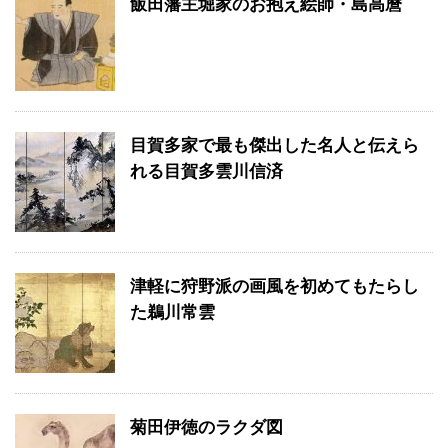
飯田藩主堀家のお抱え絵師・島高麿
目賀多家で最も傑出した名人と伝えら
れる目賀多雲川信済
津軽に狩野派の画風を初めてもたらし
た鵜川常雲
菊田伊徳のラクダ図