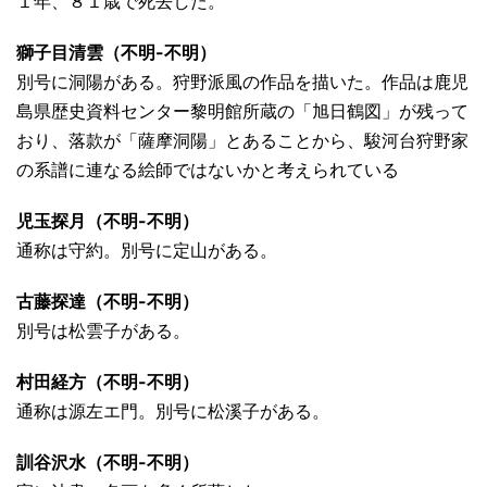
１年、８１歳で死去した。
獅子目清雲（不明-不明）
別号に洞陽がある。狩野派風の作品を描いた。作品は鹿児
島県歴史資料センター黎明館所蔵の「旭日鶴図」が残って
おり、落款が「薩摩洞陽」とあることから、駿河台狩野家
の系譜に連なる絵師ではないかと考えられている
児玉探月（不明-不明）
通称は守約。別号に定山がある。
古藤探達（不明-不明）
別号は松雲子がある。
村田経方（不明-不明）
通称は源左エ門。別号に松溪子がある。
訓谷沢水（不明-不明）