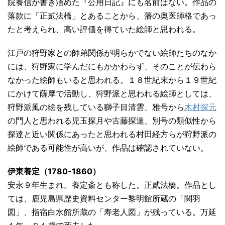
院養信が書き溜めた『公用日記』にも名前はない。作品の
落款に「正貳法橋」とあることから、藩の奥医師格であっ
たと考えられ、高い評価を得ていた絵師と思われる。
江戸の狩野家との師弟関係が明らかでない絵師たちのなか
には、狩野家に学んだにもかかわらず、そのことが伝わら
なかった絵師もいると思われる。１８世紀末から１９世紀
にかけて薩摩で活動し、狩野派と思われる絵師としては、
狩野派風の絵を残している獅子目清雲、雅号から
木村探元
の門人と思われる児玉探月や古藤探達、別号の類似性から
探達と近い関係にあったと思われる村田経方らが狩野派の
絵師である可能性が高いが、作品は確認されていない。
伊東養定（1780-1860）
安永９年生まれ。養定斎とも称した。正貳法橋。作品とし
ては、鹿児島県歴史資料センター黎明館所蔵の「関羽
図」、指宿白水館所蔵の「寿老人図」が残っている。万延