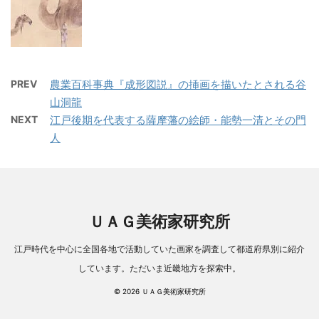
PREV
農業百科事典『成形図説』の挿画を描いたとされる谷
山洞龍
NEXT
江戸後期を代表する薩摩藩の絵師・能勢一清とその門
人
ＵＡＧ美術家研究所
江戸時代を中心に全国各地で活動していた画家を調査して都道府県別に紹介
しています。ただいま近畿地方を探索中。
© 2026 ＵＡＧ美術家研究所