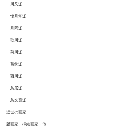
川又派
懐月堂派
月岡派
歌川派
菊川派
葛飾派
西川派
鳥居派
鳥文斎派
近世の画家
版画家・挿絵画家・他