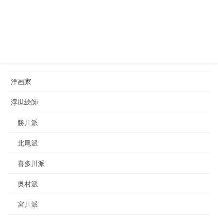
カテゴリー
日本画家
洋画家
浮世絵師
勝川派
北尾派
喜多川派
奥村派
宮川派