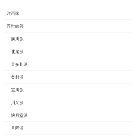
日本画家
洋画家
浮世絵師
勝川派
北尾派
喜多川派
奥村派
宮川派
川又派
懐月堂派
月岡派