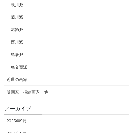
歌川派
菊川派
葛飾派
西川派
鳥居派
鳥文斎派
近世の画家
版画家・挿絵画家・他
アーカイブ
2025年9月