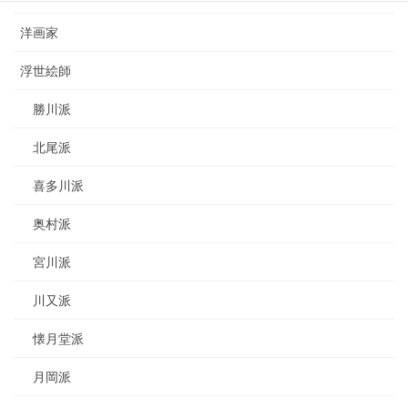
洋画家
浮世絵師
勝川派
北尾派
喜多川派
奥村派
宮川派
川又派
懐月堂派
月岡派