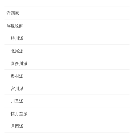
日本画家
洋画家
浮世絵師
勝川派
北尾派
喜多川派
奥村派
宮川派
川又派
懐月堂派
月岡派