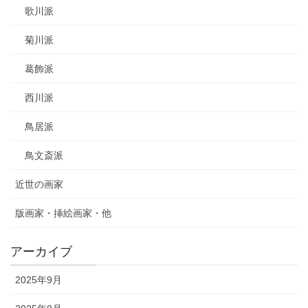
歌川派
菊川派
葛飾派
西川派
鳥居派
鳥文斎派
近世の画家
版画家・挿絵画家・他
アーカイブ
2025年9月