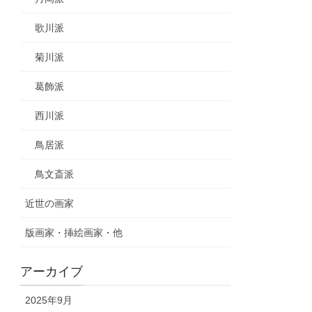
歌川派
菊川派
葛飾派
西川派
鳥居派
鳥文斎派
近世の画家
版画家・挿絵画家・他
アーカイブ
2025年9月