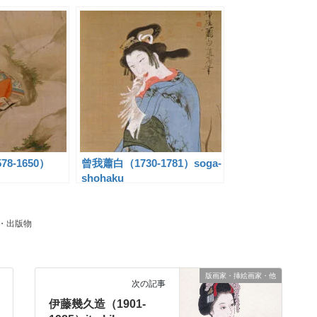
8-1650）
曾我蕭白（1730-1781）soga-
shohaku
・出版物
版画家・挿絵画家・他
次の記事
伊藤幾久造（1901-