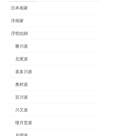
日本画家
洋画家
浮世絵師
勝川派
北尾派
喜多川派
奥村派
宮川派
川又派
懐月堂派
月岡派