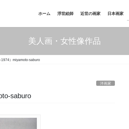
ホーム
浮世絵師
近世の画家
日本画家
美人画・女性像作品
974）miyamoto-saburo
洋画家
o-saburo