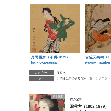
月岡雪斎（不明-1839）
岩佐又兵衛（157
tsukioka-sessai
iwasa-matabei
洋画家
カテゴリー
関連記事のある作家一覧
ポスター
タグ
日本画家
前の記事
瀧秋方（1902-1979）