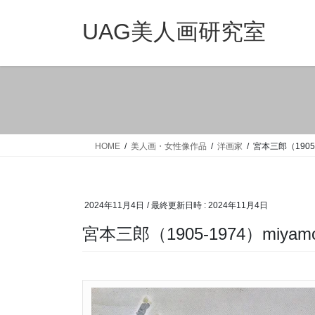
コ
ナ
ン
ビ
UAG美人画研究室
テ
ゲ
ン
ー
ツ
シ
へ
ョ
ス
ン
キ
に
ッ
移
HOME
美人画・女性像作品
洋画家
宮本三郎（1905-1
プ
動
2024年11月4日
/ 最終更新日時 :
2024年11月4日
宮本三郎（1905-1974）miyamot