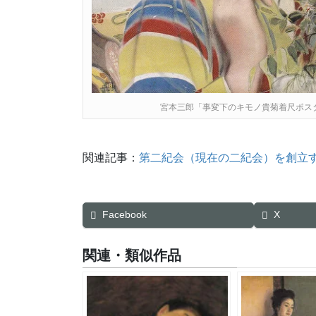
宮本三郎「事変下のキモノ貴菊着尺ポス
関連記事：
第二紀会（現在の二紀会）を創立
Facebook
X
関連・類似作品