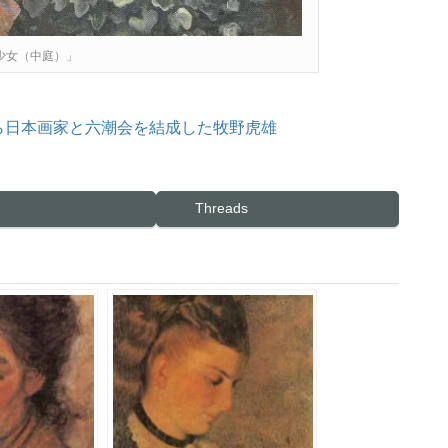
少女（中庭）」
ら日本画家と六潮会を結成した牧野虎雄
Threads