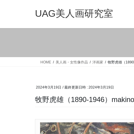
コ
ナ
ン
ビ
UAG美人画研究室
テ
ゲ
ン
ー
ツ
シ
へ
ョ
ス
ン
キ
に
ッ
移
HOME
美人画・女性像作品
洋画家
牧野虎雄（1890-1
プ
動
2024年3月19日
/ 最終更新日時 :
2024年3月19日
牧野虎雄（1890-1946）makino-