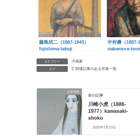
藤島武二（1867-1943）
中村彝（1887-1
fujishima-takeji
nakamura-tsu
洋画家
カテゴリー
関連記事のある作家一覧
タグ
日本画家
前の記事
川崎小虎（1886-
1977）kawasaki-
shoko
2025年3月23日