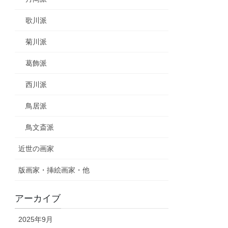
歌川派
菊川派
葛飾派
西川派
鳥居派
鳥文斎派
近世の画家
版画家・挿絵画家・他
アーカイブ
2025年9月