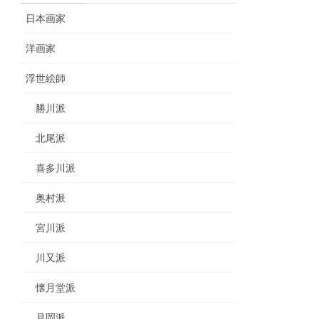
日本画家
洋画家
浮世絵師
勝川派
北尾派
喜多川派
奥村派
宮川派
川又派
懐月堂派
月岡派