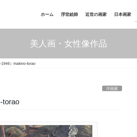
ホーム
浮世絵師
近世の画家
日本画家
美人画・女性像作品
946）makino-torao
洋画家
torao