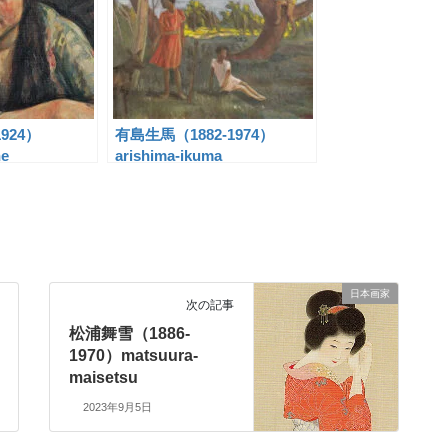
924）
有島生馬（1882-1974）
ne
arishima-ikuma
日本画家
次の記事
松浦舞雪（1886-
1970）matsuura-
maisetsu
2023年9月5日