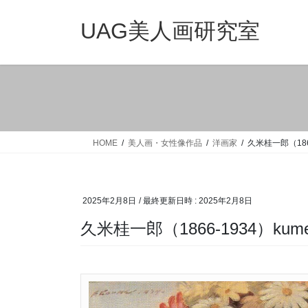
コ
ナ
ン
ビ
UAG美人画研究室
テ
ゲ
ン
ー
ツ
シ
へ
ョ
ス
ン
キ
に
ッ
移
HOME
美人画・女性像作品
洋画家
久米桂一郎（1866-
プ
動
2025年2月8日
/ 最終更新日時 :
2025年2月8日
久米桂一郎（1866-1934）kume-k