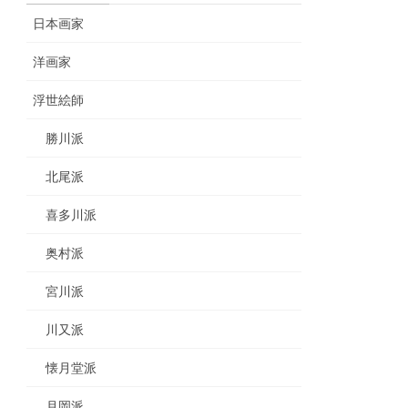
日本画家
洋画家
浮世絵師
勝川派
北尾派
喜多川派
奥村派
宮川派
川又派
懐月堂派
月岡派