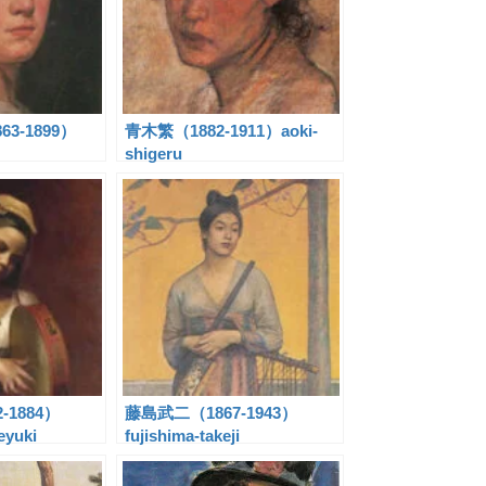
3-1899）
青木繁（1882-1911）aoki-
shigeru
-1884）
藤島武二（1867-1943）
eyuki
fujishima-takeji