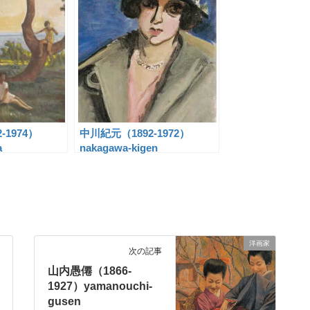
-1974）
中川紀元（1892-1972）
a
nakagawa-kigen
洋画家
次の記事
山内愚僊（1866-
1927）yamanouchi-
gusen