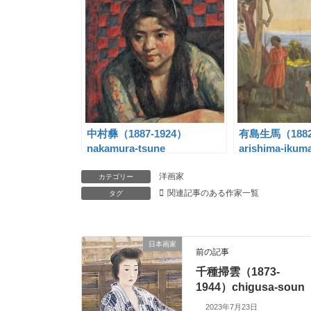
中村彝（1887-1924）
有島生馬（1882
nakamura-tsune
arishima-ikum
洋画家
カテゴリー
関連記事のある作家一覧
タグ
日本画家
前の記事
千種掃雲（1873-
1944）chigusa-soun
2023年7月23日