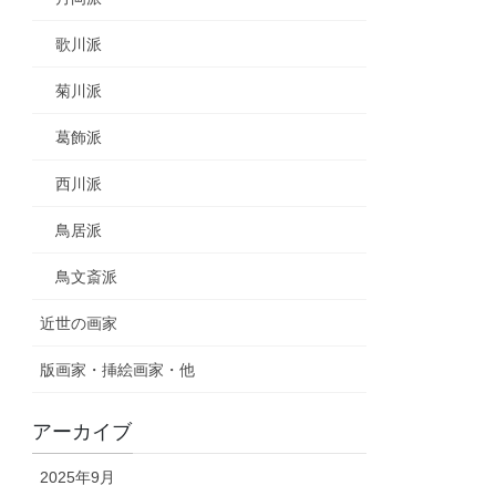
歌川派
菊川派
葛飾派
西川派
鳥居派
鳥文斎派
近世の画家
版画家・挿絵画家・他
アーカイブ
2025年9月