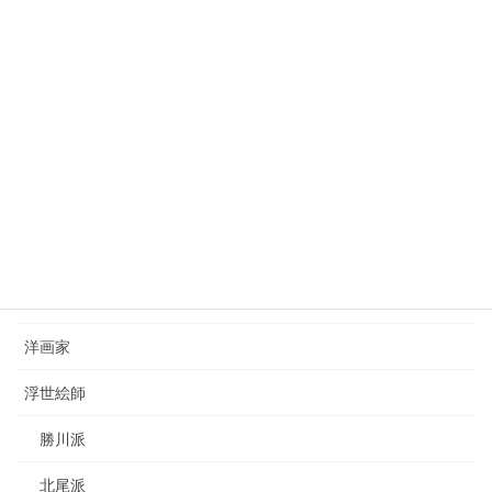
狩野芳崖（1828-1888）kano-hogai
2023年7月22日
西山完瑛（1834-1897）nishiyama-kanei
2023年8月26日
カテゴリー
日本画家
洋画家
浮世絵師
勝川派
北尾派