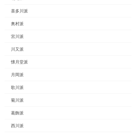
喜多川派
奥村派
宮川派
川又派
懐月堂派
月岡派
歌川派
菊川派
葛飾派
西川派