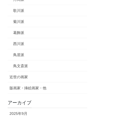
歌川派
菊川派
葛飾派
西川派
鳥居派
鳥文斎派
近世の画家
版画家・挿絵画家・他
アーカイブ
2025年9月