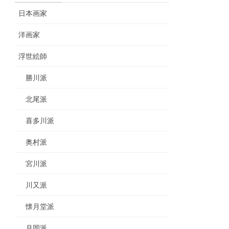
日本画家
洋画家
浮世絵師
勝川派
北尾派
喜多川派
奥村派
宮川派
川又派
懐月堂派
月岡派